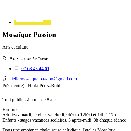
Mosaïque Passion
Arts et culture
Adresse
9 bis rue de Bellevue
:
Téléphone
07 68 43 44 61
mobile
:
ateliermosaique.passion@gmail.com
Président(e) :
Nuria Pérez-Roblin
Tout public - à partir de 8 ans
Horaires :
Adultes - mardi, jeudi et vendredi, 9h30 à 12h30 et 14h à 17h
Enfants - stages vacances scolaires, 3 après-midi, 3h chaque séance
Dans une ambiance chaleureuse et ludique, l'atelier Mosaïque