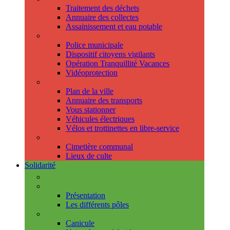
Traitement des déchets
Annuaire des collectes
Assainissement et eau potable
Sécurité
Police municipale
Dispositif citoyens vigilants
Opération Tranquillité Vacances
Vidéoprotection
Déplacements
Plan de la ville
Annuaire des transports
Vous stationner
Véhicules électriques
Vélos et trottinettes en libre-service
Cimetière et cultes
Cimetière communal
Lieux de culte
Solidarité
Les permanences
Le CCAS
Présentation
Les différents pôles
Prévention
Canicule