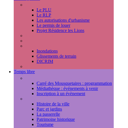
Urbanisme
Le PLU
Le RLP
Les autorisations d'urbanisme
Le permis de louer
Projet Résidence les Lions
Travaux en cours
Voirie
Risques majeurs
Inondations
Glissements de terrain
DICRIM
Environnement
Temps libre
Les rendez-vous marlyportains
Carré des Mousquetaires : programmation
Médiathèque : événements à venir
Inscription à un évènement
Découvrir la ville
Histoire de la ville
Parc et jardins
La passerelle
Patrimoine historique
Tourisme