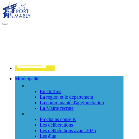
Visiter la page accueil du site de Port Marly
MENU
PRINCIPAL
Contact
Municipalité
La ville
En chiffres
La région et le département
La communauté d'agglomération
La Mairie recrute
Le Conseil Municipal
Prochains conseils
Les délibérations
Les délibérations avant 2025
Les élus