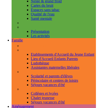
Neige & grand froid
Cartes du bruit
Espaces sans tabac
Qualité de l'eau
Santé mentale
Handicap & accessibilité
L'Espace de Vie Solidaire
Présentation
Les activités
Famille
Espace Citoyens
0-3 ans
Etablissements d'Accueil du Jeune Enfant
Lieu d'Accueil Enfants Parents
Ludothèque
Assistantes maternelles libérales
3-11 ans
Scolarité et parents d'élèves
Périscolaire et centres de loisirs
Séjours vacances d'été
11-18 ans
Collèges et lycées
Chalet jeunesse
Séjours vacances d'été
Aménagement