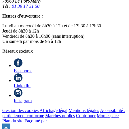
78560 Le Port-Marly
Tél :
01 39 17 31 50
Heures d'ouverture :
Lundi au mercredi de 8h30 à 12h et de 13h30 à 17h30
Jeudi de 8h30 à 12h
Vendredi de 8h30 à 16h00 (sans interruption)
Un samedi par mois de 9h à 12h
Réseaux sociaux
Facebook
LinkedIn
Instagram
Gestion des cookies
Affichage légal
Mentions légales
Accessibilité :
partiellement conforme
Marchés publics
Contribuer
Mon espace
Plan du site
Façonné par
Remonter