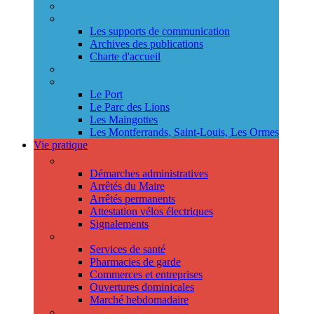
Annuaire des services
Information municipale
Les supports de communication
Archives des publications
Charte d'accueil
Le Conseil des jeunes
Les Conseils de quartier
Le Port
Le Parc des Lions
Les Maingottes
Les Montferrands, Saint-Louis, Les Ormes
Vie pratique
Démarches
Démarches administratives
Arrêtés du Maire
Arrêtés permanents
Attestation vélos électriques
Signalements
Trouver un professionnel
Services de santé
Pharmacies de garde
Commerces et entreprises
Ouvertures dominicales
Marché hebdomadaire
Collecte des déchets