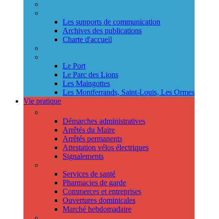
Annuaire des services
Information municipale
Les supports de communication
Archives des publications
Charte d'accueil
Le Conseil des jeunes
Les Conseils de quartier
Le Port
Le Parc des Lions
Les Maingottes
Les Montferrands, Saint-Louis, Les Ormes
Vie pratique
Démarches
Démarches administratives
Arrêtés du Maire
Arrêtés permanents
Attestation vélos électriques
Signalements
Trouver un professionnel
Services de santé
Pharmacies de garde
Commerces et entreprises
Ouvertures dominicales
Marché hebdomadaire
Collecte des déchets