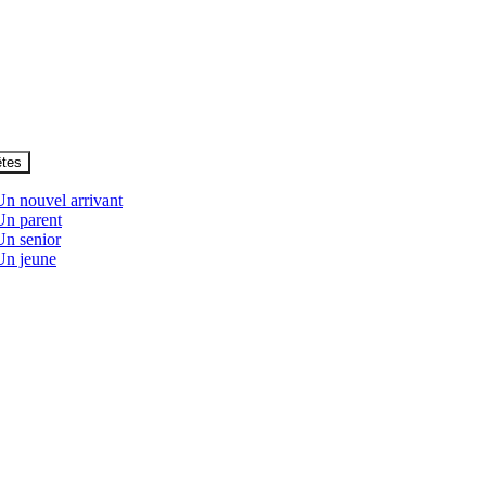
êtes
Un nouvel arrivant
Un parent
Un senior
Un jeune