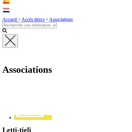
Accueil
>
Accès direct
>
Associations
Fermer
la
recherche
Associations
Contact
Letti-tieli