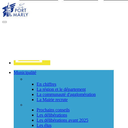
Visiter la page accueil du site de Port Marly
MENU
PRINCIPAL
Contact
Municipalité
La ville
En chiffres
La région et le département
La communauté d'agglomération
La Mairie recrute
Le Conseil Municipal
Prochains conseils
Les délibérations
Les délibérations avant 2025
Les élus