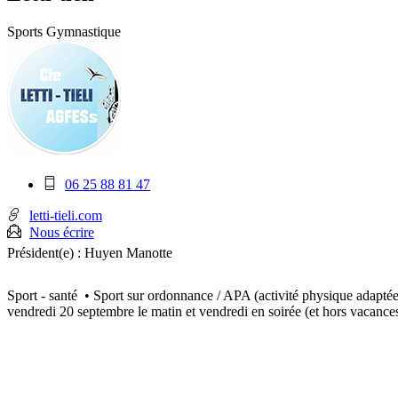
Sports
Gymnastique
Téléphone
06 25 88 81 47
mobile
:
letti-tieli.com
Nous écrire
Président(e) :
Huyen Manotte
Sport - santé • Sport sur ordonnance / APA (activité physique adaptée 
vendredi 20 septembre le matin et vendredi en soirée (et hors vacances