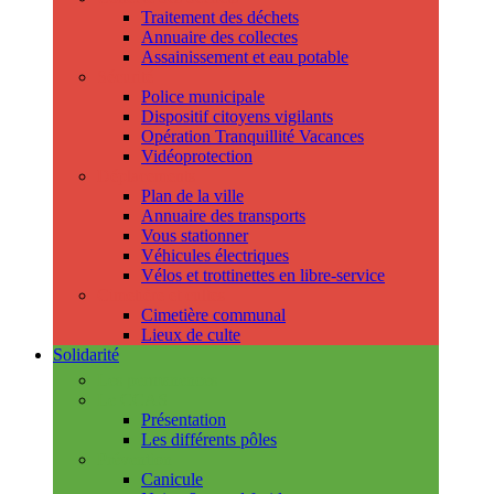
Traitement des déchets
Annuaire des collectes
Assainissement et eau potable
Sécurité
Police municipale
Dispositif citoyens vigilants
Opération Tranquillité Vacances
Vidéoprotection
Déplacements
Plan de la ville
Annuaire des transports
Vous stationner
Véhicules électriques
Vélos et trottinettes en libre-service
Cimetière et cultes
Cimetière communal
Lieux de culte
Solidarité
Les permanences
Le CCAS
Présentation
Les différents pôles
Prévention
Canicule