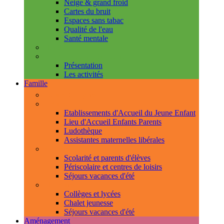
Neige & grand froid
Cartes du bruit
Espaces sans tabac
Qualité de l'eau
Santé mentale
Handicap & accessibilité
L'Espace de Vie Solidaire
Présentation
Les activités
Famille
Espace Citoyens
0-3 ans
Etablissements d'Accueil du Jeune Enfant
Lieu d'Accueil Enfants Parents
Ludothèque
Assistantes maternelles libérales
3-11 ans
Scolarité et parents d'élèves
Périscolaire et centres de loisirs
Séjours vacances d'été
11-18 ans
Collèges et lycées
Chalet jeunesse
Séjours vacances d'été
Aménagement