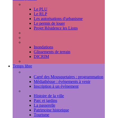
Urbanisme
Le PLU
Le RLP
Les autorisations d'urbanisme
Le permis de louer
Projet Résidence les Lions
Travaux en cours
Voirie
Risques majeurs
Inondations
Glissements de terrain
DICRIM
Environnement
Temps libre
Les rendez-vous marlyportains
Carré des Mousquetaires : programmation
Médiathèque : événements à venir
Inscription à un évènement
Découvrir la ville
Histoire de la ville
Parc et jardins
La passerelle
Patrimoine historique
Tourisme