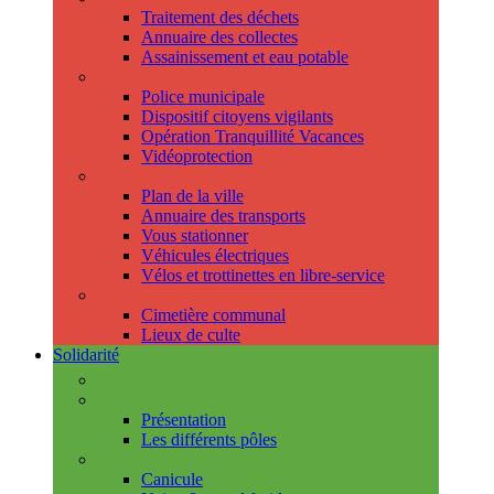
Traitement des déchets
Annuaire des collectes
Assainissement et eau potable
Sécurité
Police municipale
Dispositif citoyens vigilants
Opération Tranquillité Vacances
Vidéoprotection
Déplacements
Plan de la ville
Annuaire des transports
Vous stationner
Véhicules électriques
Vélos et trottinettes en libre-service
Cimetière et cultes
Cimetière communal
Lieux de culte
Solidarité
Les permanences
Le CCAS
Présentation
Les différents pôles
Prévention
Canicule