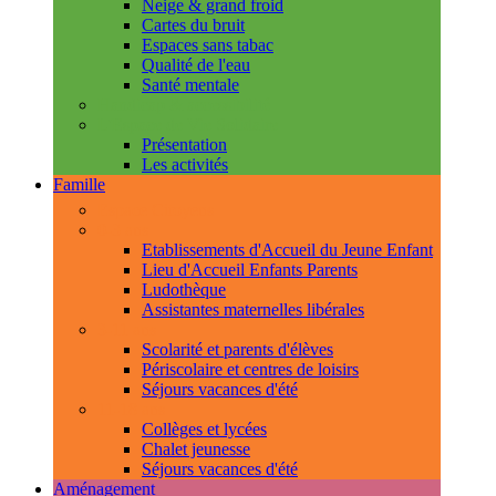
Neige & grand froid
Cartes du bruit
Espaces sans tabac
Qualité de l'eau
Santé mentale
Handicap & accessibilité
L'Espace de Vie Solidaire
Présentation
Les activités
Famille
Espace Citoyens
0-3 ans
Etablissements d'Accueil du Jeune Enfant
Lieu d'Accueil Enfants Parents
Ludothèque
Assistantes maternelles libérales
3-11 ans
Scolarité et parents d'élèves
Périscolaire et centres de loisirs
Séjours vacances d'été
11-18 ans
Collèges et lycées
Chalet jeunesse
Séjours vacances d'été
Aménagement