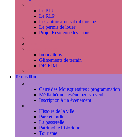
Urbanisme
Le PLU
Le RLP
Les autorisations d'urbanisme
Le permis de louer
Projet Résidence les Lions
Travaux en cours
Voirie
Risques majeurs
Inondations
Glissements de terrain
DICRIM
Environnement
Temps libre
Les rendez-vous marlyportains
Carré des Mousquetaires : programmation
Médiathèque : événements à venir
Inscription à un évènement
Découvrir la ville
Histoire de la ville
Parc et jardins
La passerelle
Patrimoine historique
Tourisme