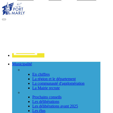
Visiter la page accueil du site de Port Marly
MENU
PRINCIPAL
Contact
Municipalité
La ville
En chiffres
La région et le département
La communauté d'agglomération
La Mairie recrute
Le Conseil Municipal
Prochains conseils
Les délibérations
Les délibérations avant 2025
Les élus