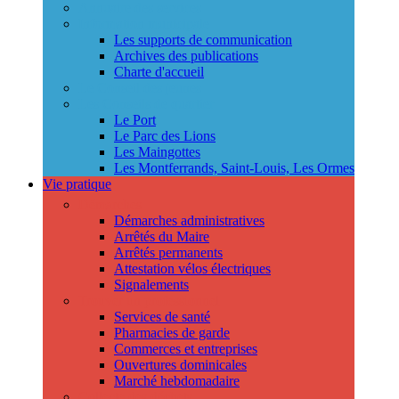
Annuaire des services
Information municipale
Les supports de communication
Archives des publications
Charte d'accueil
Le Conseil des jeunes
Les Conseils de quartier
Le Port
Le Parc des Lions
Les Maingottes
Les Montferrands, Saint-Louis, Les Ormes
Vie pratique
Démarches
Démarches administratives
Arrêtés du Maire
Arrêtés permanents
Attestation vélos électriques
Signalements
Trouver un professionnel
Services de santé
Pharmacies de garde
Commerces et entreprises
Ouvertures dominicales
Marché hebdomadaire
Collecte des déchets