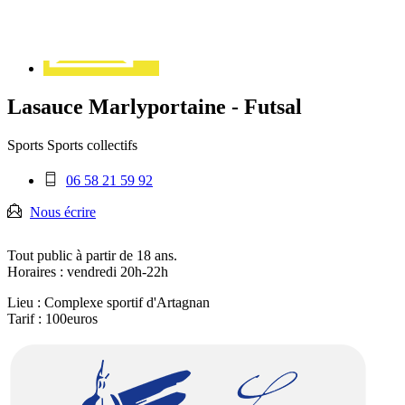
Lasauce Marlyportaine - Futsal
Sports
Sports collectifs
Téléphone
06 58 21 59 92
mobile
:
Nous écrire
Tout public à partir de 18 ans.
Horaires : vendredi 20h-22h
Lieu : Complexe sportif d'Artagnan
Tarif : 100euros