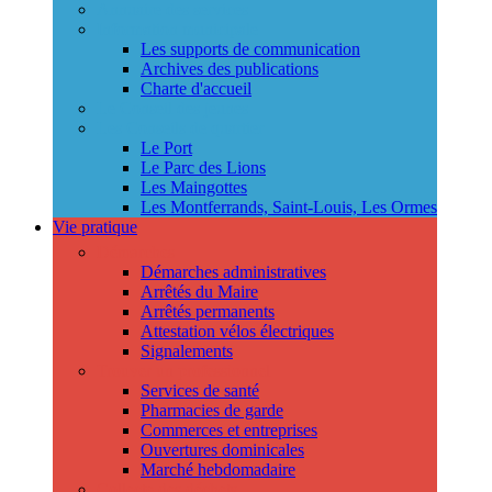
Annuaire des services
Information municipale
Les supports de communication
Archives des publications
Charte d'accueil
Le Conseil des jeunes
Les Conseils de quartier
Le Port
Le Parc des Lions
Les Maingottes
Les Montferrands, Saint-Louis, Les Ormes
Vie pratique
Démarches
Démarches administratives
Arrêtés du Maire
Arrêtés permanents
Attestation vélos électriques
Signalements
Trouver un professionnel
Services de santé
Pharmacies de garde
Commerces et entreprises
Ouvertures dominicales
Marché hebdomadaire
Collecte des déchets