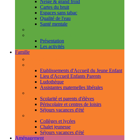
Neige & grand froid
Cartes du bruit
Espaces sans tabac
Qualité de l'eau
Santé mentale
Handicap & accessibilité
L'Espace de Vie Solidaire
Présentation
Les activités
Famille
Espace Citoyens
0-3 ans
Etablissements d'Accueil du Jeune Enfant
Lieu d'Accueil Enfants Parents
Ludothèque
Assistantes maternelles libérales
3-11 ans
Scolarité et parents d'élèves
Périscolaire et centres de loisirs
Séjours vacances d'été
11-18 ans
Collèges et lycées
Chalet jeunesse
Séjours vacances d'été
Aménagement