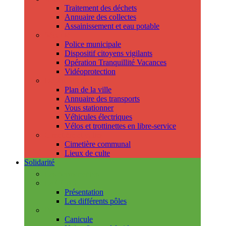
Traitement des déchets
Annuaire des collectes
Assainissement et eau potable
Sécurité
Police municipale
Dispositif citoyens vigilants
Opération Tranquillité Vacances
Vidéoprotection
Déplacements
Plan de la ville
Annuaire des transports
Vous stationner
Véhicules électriques
Vélos et trottinettes en libre-service
Cimetière et cultes
Cimetière communal
Lieux de culte
Solidarité
Les permanences
Le CCAS
Présentation
Les différents pôles
Prévention
Canicule