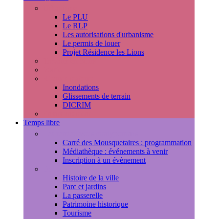
Urbanisme
Le PLU
Le RLP
Les autorisations d'urbanisme
Le permis de louer
Projet Résidence les Lions
Travaux en cours
Voirie
Risques majeurs
Inondations
Glissements de terrain
DICRIM
Environnement
Temps libre
Les rendez-vous marlyportains
Carré des Mousquetaires : programmation
Médiathèque : événements à venir
Inscription à un évènement
Découvrir la ville
Histoire de la ville
Parc et jardins
La passerelle
Patrimoine historique
Tourisme