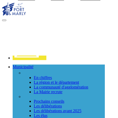
Visiter la page accueil du site de Port Marly
MENU
PRINCIPAL
Contact
Municipalité
La ville
En chiffres
La région et le département
La communauté d'agglomération
La Mairie recrute
Le Conseil Municipal
Prochains conseils
Les délibérations
Les délibérations avant 2025
Les élus