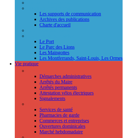
Annuaire des services
Information municipale
Les supports de communication
Archives des publications
Charte d'accueil
Le Conseil des jeunes
Les Conseils de quartier
Le Port
Le Parc des Lions
Les Maingottes
Les Montferrands, Saint-Louis, Les Ormes
Vie pratique
Démarches
Démarches administratives
Arrêtés du Maire
Arrêtés permanents
Attestation vélos électriques
Signalements
Trouver un professionnel
Services de santé
Pharmacies de garde
Commerces et entreprises
Ouvertures dominicales
Marché hebdomadaire
Collecte des déchets