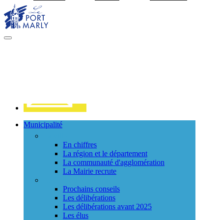
Visiter la page accueil du site de Port Marly
MENU
PRINCIPAL
Contact
Municipalité
La ville
En chiffres
La région et le département
La communauté d'agglomération
La Mairie recrute
Le Conseil Municipal
Prochains conseils
Les délibérations
Les délibérations avant 2025
Les élus