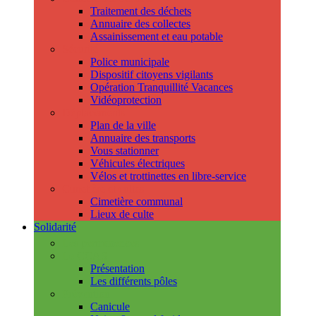
Traitement des déchets
Annuaire des collectes
Assainissement et eau potable
Sécurité
Police municipale
Dispositif citoyens vigilants
Opération Tranquillité Vacances
Vidéoprotection
Déplacements
Plan de la ville
Annuaire des transports
Vous stationner
Véhicules électriques
Vélos et trottinettes en libre-service
Cimetière et cultes
Cimetière communal
Lieux de culte
Solidarité
Les permanences
Le CCAS
Présentation
Les différents pôles
Prévention
Canicule