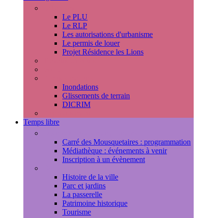
Urbanisme
Le PLU
Le RLP
Les autorisations d'urbanisme
Le permis de louer
Projet Résidence les Lions
Travaux en cours
Voirie
Risques majeurs
Inondations
Glissements de terrain
DICRIM
Environnement
Temps libre
Les rendez-vous marlyportains
Carré des Mousquetaires : programmation
Médiathèque : événements à venir
Inscription à un évènement
Découvrir la ville
Histoire de la ville
Parc et jardins
La passerelle
Patrimoine historique
Tourisme