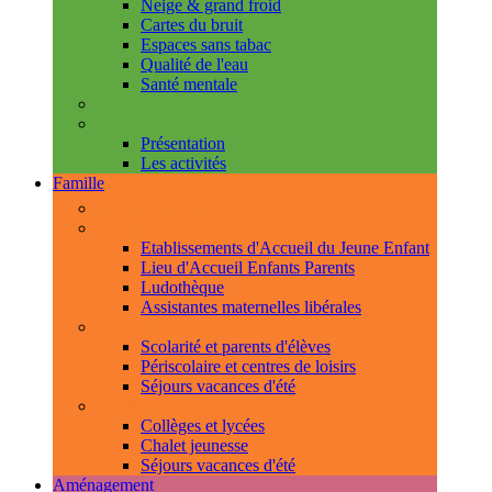
Neige & grand froid
Cartes du bruit
Espaces sans tabac
Qualité de l'eau
Santé mentale
Handicap & accessibilité
L'Espace de Vie Solidaire
Présentation
Les activités
Famille
Espace Citoyens
0-3 ans
Etablissements d'Accueil du Jeune Enfant
Lieu d'Accueil Enfants Parents
Ludothèque
Assistantes maternelles libérales
3-11 ans
Scolarité et parents d'élèves
Périscolaire et centres de loisirs
Séjours vacances d'été
11-18 ans
Collèges et lycées
Chalet jeunesse
Séjours vacances d'été
Aménagement