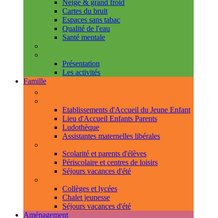
Neige & grand froid
Cartes du bruit
Espaces sans tabac
Qualité de l'eau
Santé mentale
Handicap & accessibilité
L'Espace de Vie Solidaire
Présentation
Les activités
Famille
Espace Citoyens
0-3 ans
Etablissements d'Accueil du Jeune Enfant
Lieu d'Accueil Enfants Parents
Ludothèque
Assistantes maternelles libérales
3-11 ans
Scolarité et parents d'élèves
Périscolaire et centres de loisirs
Séjours vacances d'été
11-18 ans
Collèges et lycées
Chalet jeunesse
Séjours vacances d'été
Aménagement