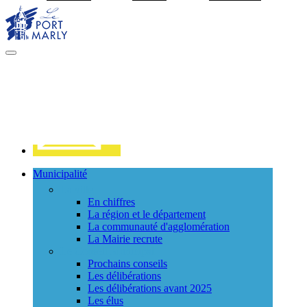
Visiter la page accueil du site de Port Marly
MENU
PRINCIPAL
Contact
Municipalité
La ville
En chiffres
La région et le département
La communauté d'agglomération
La Mairie recrute
Le Conseil Municipal
Prochains conseils
Les délibérations
Les délibérations avant 2025
Les élus