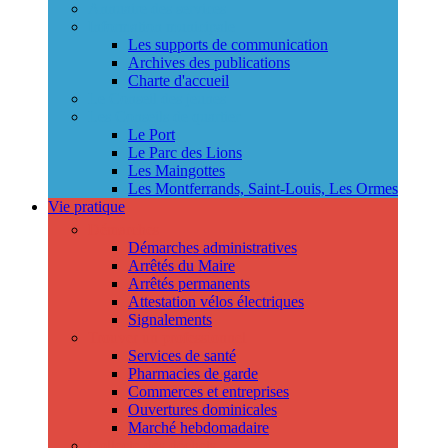
Annuaire des services
Information municipale
Les supports de communication
Archives des publications
Charte d'accueil
Le Conseil des jeunes
Les Conseils de quartier
Le Port
Le Parc des Lions
Les Maingottes
Les Montferrands, Saint-Louis, Les Ormes
Vie pratique
Démarches
Démarches administratives
Arrêtés du Maire
Arrêtés permanents
Attestation vélos électriques
Signalements
Trouver un professionnel
Services de santé
Pharmacies de garde
Commerces et entreprises
Ouvertures dominicales
Marché hebdomadaire
Collecte des déchets