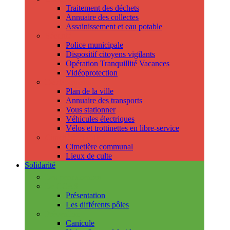
Traitement des déchets
Annuaire des collectes
Assainissement et eau potable
Sécurité
Police municipale
Dispositif citoyens vigilants
Opération Tranquillité Vacances
Vidéoprotection
Déplacements
Plan de la ville
Annuaire des transports
Vous stationner
Véhicules électriques
Vélos et trottinettes en libre-service
Cimetière et cultes
Cimetière communal
Lieux de culte
Solidarité
Les permanences
Le CCAS
Présentation
Les différents pôles
Prévention
Canicule