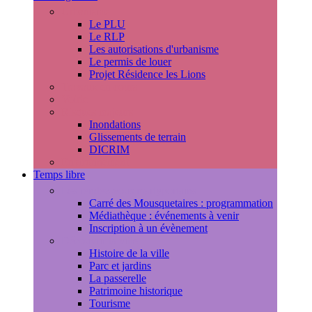
Urbanisme
Le PLU
Le RLP
Les autorisations d'urbanisme
Le permis de louer
Projet Résidence les Lions
Travaux en cours
Voirie
Risques majeurs
Inondations
Glissements de terrain
DICRIM
Environnement
Temps libre
Les rendez-vous marlyportains
Carré des Mousquetaires : programmation
Médiathèque : événements à venir
Inscription à un évènement
Découvrir la ville
Histoire de la ville
Parc et jardins
La passerelle
Patrimoine historique
Tourisme