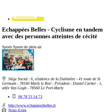
Echappées Belles - Cyclisme en tandem
avec des personnes atteintes de cécité
Sports
Sports de plein air
Adresse
Siège Social : 6, résidence de la Dubinière - 41 route de St
:
Germain - 78160 Marly le Roi/
- Président : Daniel Carlier - 1,
allée Van Gogh - 78560 Le Port-Marly
Téléphone
06 78 53 14 73
mobile
:
http://www.echappeesbelles.fr
Nous écrire