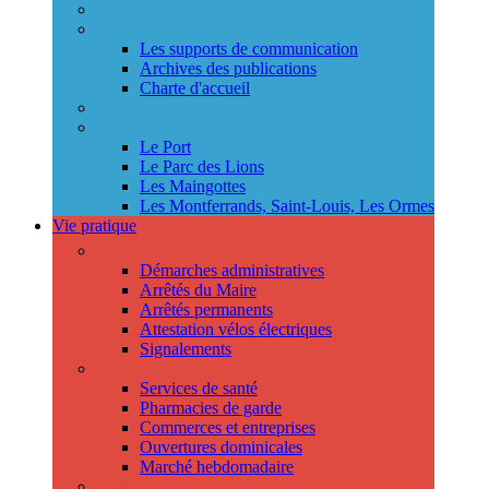
Annuaire des services
Information municipale
Les supports de communication
Archives des publications
Charte d'accueil
Le Conseil des jeunes
Les Conseils de quartier
Le Port
Le Parc des Lions
Les Maingottes
Les Montferrands, Saint-Louis, Les Ormes
Vie pratique
Démarches
Démarches administratives
Arrêtés du Maire
Arrêtés permanents
Attestation vélos électriques
Signalements
Trouver un professionnel
Services de santé
Pharmacies de garde
Commerces et entreprises
Ouvertures dominicales
Marché hebdomadaire
Collecte des déchets