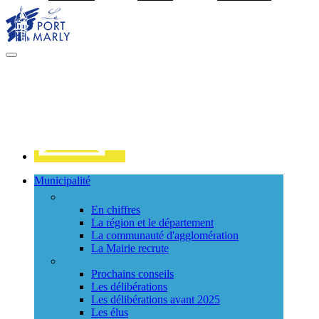
Visiter la page accueil du site de Port Marly
MENU
PRINCIPAL
Contact
Municipalité
La ville
En chiffres
La région et le département
La communauté d'agglomération
La Mairie recrute
Le Conseil Municipal
Prochains conseils
Les délibérations
Les délibérations avant 2025
Les élus