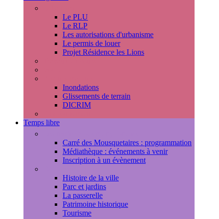
Urbanisme
Le PLU
Le RLP
Les autorisations d'urbanisme
Le permis de louer
Projet Résidence les Lions
Travaux en cours
Voirie
Risques majeurs
Inondations
Glissements de terrain
DICRIM
Environnement
Temps libre
Les rendez-vous marlyportains
Carré des Mousquetaires : programmation
Médiathèque : événements à venir
Inscription à un évènement
Découvrir la ville
Histoire de la ville
Parc et jardins
La passerelle
Patrimoine historique
Tourisme