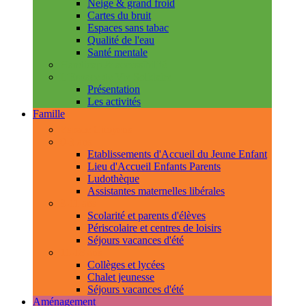
Neige & grand froid
Cartes du bruit
Espaces sans tabac
Qualité de l'eau
Santé mentale
Handicap & accessibilité
L'Espace de Vie Solidaire
Présentation
Les activités
Famille
Espace Citoyens
0-3 ans
Etablissements d'Accueil du Jeune Enfant
Lieu d'Accueil Enfants Parents
Ludothèque
Assistantes maternelles libérales
3-11 ans
Scolarité et parents d'élèves
Périscolaire et centres de loisirs
Séjours vacances d'été
11-18 ans
Collèges et lycées
Chalet jeunesse
Séjours vacances d'été
Aménagement