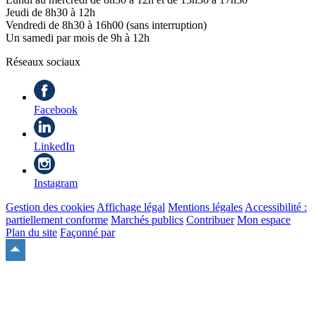
Jeudi de 8h30 à 12h
Vendredi de 8h30 à 16h00 (sans interruption)
Un samedi par mois de 9h à 12h
Réseaux sociaux
Facebook
LinkedIn
Instagram
Gestion des cookies
Affichage légal
Mentions légales
Accessibilité :
partiellement conforme
Marchés publics
Contribuer
Mon espace
Plan du site
Façonné par
Remonter
en
haut
du
site