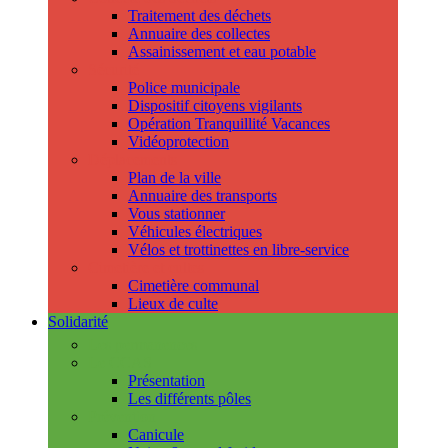
Traitement des déchets
Annuaire des collectes
Assainissement et eau potable
Sécurité
Police municipale
Dispositif citoyens vigilants
Opération Tranquillité Vacances
Vidéoprotection
Déplacements
Plan de la ville
Annuaire des transports
Vous stationner
Véhicules électriques
Vélos et trottinettes en libre-service
Cimetière et cultes
Cimetière communal
Lieux de culte
Solidarité
Les permanences
Le CCAS
Présentation
Les différents pôles
Prévention
Canicule