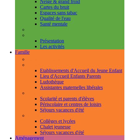
Neige & grand froid
Cartes du bruit
Espaces sans tabac
Qualité de l'eau
Santé mentale
Handicap & accessibilité
L'Espace de Vie Solidaire
Présentation
Les activités
Famille
Espace Citoyens
0-3 ans
Etablissements d'Accueil du Jeune Enfant
Lieu d'Accueil Enfants Parents
Ludothèque
Assistantes maternelles libérales
3-11 ans
Scolarité et parents d'élèves
Périscolaire et centres de loisirs
Séjours vacances d'été
11-18 ans
Collèges et lycées
Chalet jeunesse
Séjours vacances d'été
Aménagement