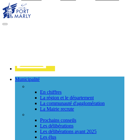
Visiter la page accueil du site de Port Marly
MENU
PRINCIPAL
Contact
Municipalité
La ville
En chiffres
La région et le département
La communauté d'agglomération
La Mairie recrute
Le Conseil Municipal
Prochains conseils
Les délibérations
Les délibérations avant 2025
Les élus