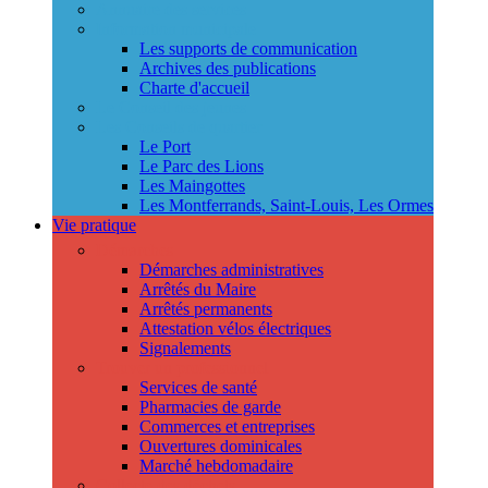
Annuaire des services
Information municipale
Les supports de communication
Archives des publications
Charte d'accueil
Le Conseil des jeunes
Les Conseils de quartier
Le Port
Le Parc des Lions
Les Maingottes
Les Montferrands, Saint-Louis, Les Ormes
Vie pratique
Démarches
Démarches administratives
Arrêtés du Maire
Arrêtés permanents
Attestation vélos électriques
Signalements
Trouver un professionnel
Services de santé
Pharmacies de garde
Commerces et entreprises
Ouvertures dominicales
Marché hebdomadaire
Collecte des déchets