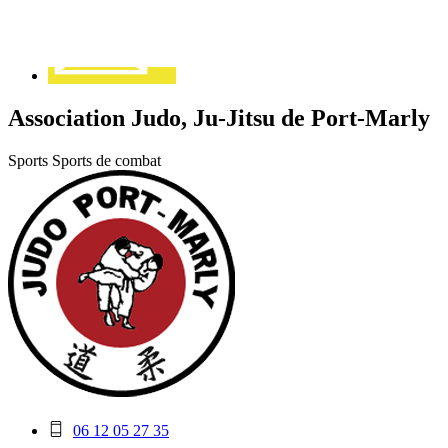
Association Judo, Ju-Jitsu de Port-Marly
Sports
Sports de combat
Téléphone
06 12 05 27 35
mobile