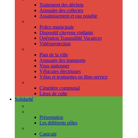
Traitement des déchets
Annuaire des collectes
Assainissement et eau potable
Sécurité
Police municipale
Dispositif citoyens vigilants
Opération Tranquillité Vacances
Vidéoprotection
Déplacements
Plan de la ville
Annuaire des transports
Vous stationner
Véhicules électriques
Vélos et trottinettes en libre-service
Cimetière et cultes
Cimetière communal
Lieux de culte
Solidarité
Les permanences
Le CCAS
Présentation
Les différents pôles
Prévention
Canicule