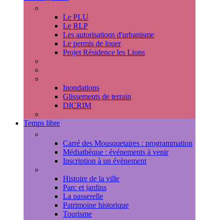
Urbanisme
Le PLU
Le RLP
Les autorisations d'urbanisme
Le permis de louer
Projet Résidence les Lions
Travaux en cours
Voirie
Risques majeurs
Inondations
Glissements de terrain
DICRIM
Environnement
Temps libre
Les rendez-vous marlyportains
Carré des Mousquetaires : programmation
Médiathèque : événements à venir
Inscription à un évènement
Découvrir la ville
Histoire de la ville
Parc et jardins
La passerelle
Patrimoine historique
Tourisme