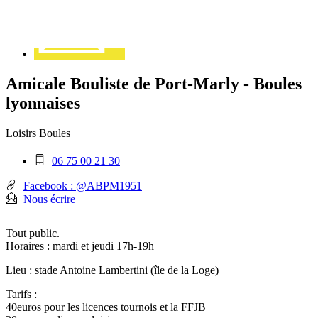
Amicale Bouliste de Port-Marly - Boules
lyonnaises
Loisirs
Boules
Téléphone
06 75 00 21 30
mobile
:
Facebook : @ABPM1951
Nous écrire
Tout public.
Horaires : mardi et jeudi 17h-19h
Lieu : stade Antoine Lambertini (île de la Loge)
Tarifs :
40euros pour les licences tournois et la FFJB