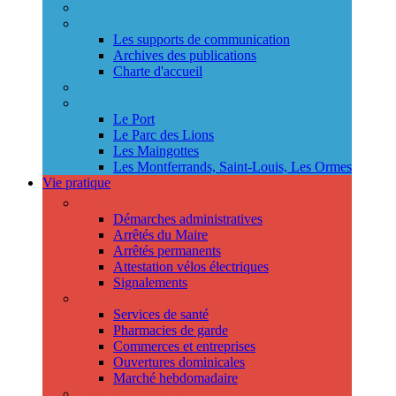
Annuaire des services
Information municipale
Les supports de communication
Archives des publications
Charte d'accueil
Le Conseil des jeunes
Les Conseils de quartier
Le Port
Le Parc des Lions
Les Maingottes
Les Montferrands, Saint-Louis, Les Ormes
Vie pratique
Démarches
Démarches administratives
Arrêtés du Maire
Arrêtés permanents
Attestation vélos électriques
Signalements
Trouver un professionnel
Services de santé
Pharmacies de garde
Commerces et entreprises
Ouvertures dominicales
Marché hebdomadaire
Collecte des déchets