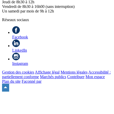
Jeudi de 8h30 à 12h
Vendredi de 8h30 à 16h00 (sans interruption)
Un samedi par mois de 9h à 12h
Réseaux sociaux
Facebook
LinkedIn
Instagram
Gestion des cookies
Affichage légal
Mentions légales
Accessibilité :
partiellement conforme
Marchés publics
Contribuer
Mon espace
Plan du site
Façonné par
Remonter
en
haut
du
site