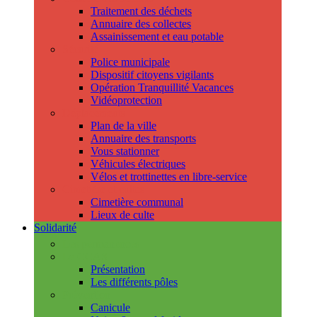
Traitement des déchets
Annuaire des collectes
Assainissement et eau potable
Sécurité
Police municipale
Dispositif citoyens vigilants
Opération Tranquillité Vacances
Vidéoprotection
Déplacements
Plan de la ville
Annuaire des transports
Vous stationner
Véhicules électriques
Vélos et trottinettes en libre-service
Cimetière et cultes
Cimetière communal
Lieux de culte
Solidarité
Les permanences
Le CCAS
Présentation
Les différents pôles
Prévention
Canicule