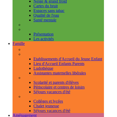
Neige & grand froid
Cartes du bruit
Espaces sans tabac
Qualité de l'eau
Santé mentale
Handicap & accessibilité
L'Espace de Vie Solidaire
Présentation
Les activités
Famille
Espace Citoyens
0-3 ans
Etablissements d'Accueil du Jeune Enfant
Lieu d'Accueil Enfants Parents
Ludothèque
Assistantes maternelles libérales
3-11 ans
Scolarité et parents d'élèves
Périscolaire et centres de loisirs
Séjours vacances d'été
11-18 ans
Collèges et lycées
Chalet jeunesse
Séjours vacances d'été
Aménagement