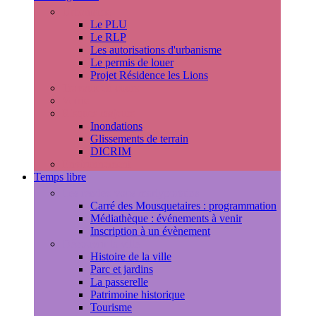
Urbanisme
Le PLU
Le RLP
Les autorisations d'urbanisme
Le permis de louer
Projet Résidence les Lions
Travaux en cours
Voirie
Risques majeurs
Inondations
Glissements de terrain
DICRIM
Environnement
Temps libre
Les rendez-vous marlyportains
Carré des Mousquetaires : programmation
Médiathèque : événements à venir
Inscription à un évènement
Découvrir la ville
Histoire de la ville
Parc et jardins
La passerelle
Patrimoine historique
Tourisme