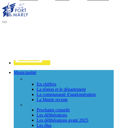
Visiter la page accueil du site de Port Marly
MENU
PRINCIPAL
Contact
Municipalité
La ville
En chiffres
La région et le département
La communauté d'agglomération
La Mairie recrute
Le Conseil Municipal
Prochains conseils
Les délibérations
Les délibérations avant 2025
Les élus