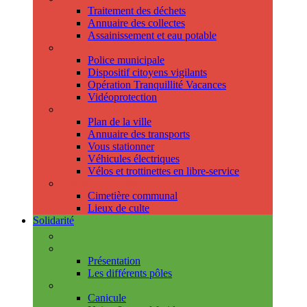
Traitement des déchets
Annuaire des collectes
Assainissement et eau potable
Sécurité
Police municipale
Dispositif citoyens vigilants
Opération Tranquillité Vacances
Vidéoprotection
Déplacements
Plan de la ville
Annuaire des transports
Vous stationner
Véhicules électriques
Vélos et trottinettes en libre-service
Cimetière et cultes
Cimetière communal
Lieux de culte
Solidarité
Les permanences
Le CCAS
Présentation
Les différents pôles
Prévention
Canicule