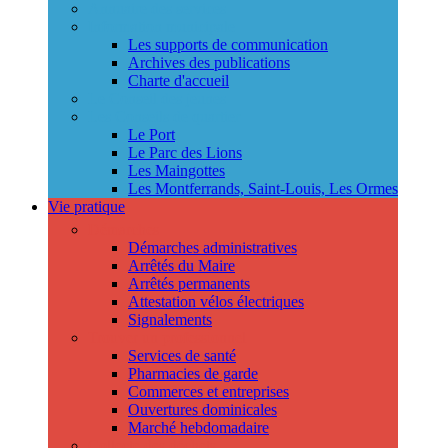
Annuaire des services
Information municipale
Les supports de communication
Archives des publications
Charte d'accueil
Le Conseil des jeunes
Les Conseils de quartier
Le Port
Le Parc des Lions
Les Maingottes
Les Montferrands, Saint-Louis, Les Ormes
Vie pratique
Démarches
Démarches administratives
Arrêtés du Maire
Arrêtés permanents
Attestation vélos électriques
Signalements
Trouver un professionnel
Services de santé
Pharmacies de garde
Commerces et entreprises
Ouvertures dominicales
Marché hebdomadaire
Collecte des déchets