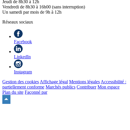
Jeudi de 8h30 à 12h
Vendredi de 8h30 à 16h00 (sans interruption)
Un samedi par mois de 9h à 12h
Réseaux sociaux
Facebook
LinkedIn
Instagram
Gestion des cookies
Affichage légal
Mentions légales
Accessibilité :
partiellement conforme
Marchés publics
Contribuer
Mon espace
Plan du site
Façonné par
Remonter
en
haut
du
site