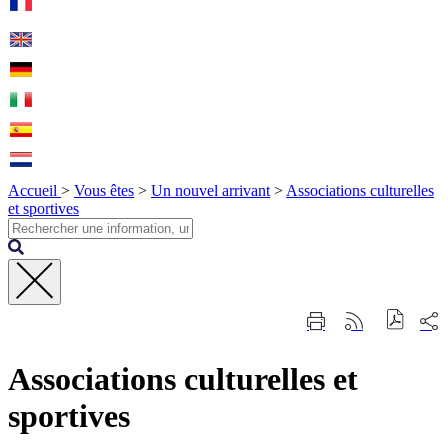
Accueil
>
Vous êtes
>
Un nouvel arrivant
>
Associations culturelles
et sportives
Fermer
Part
Imprimer
Générer
la
sur
cette
le
recherche
les
page
flux
rése
Associations culturelles et
RSS
soci
sportives