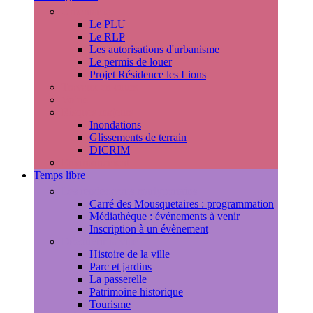
Urbanisme
Le PLU
Le RLP
Les autorisations d'urbanisme
Le permis de louer
Projet Résidence les Lions
Travaux en cours
Voirie
Risques majeurs
Inondations
Glissements de terrain
DICRIM
Environnement
Temps libre
Les rendez-vous marlyportains
Carré des Mousquetaires : programmation
Médiathèque : événements à venir
Inscription à un évènement
Découvrir la ville
Histoire de la ville
Parc et jardins
La passerelle
Patrimoine historique
Tourisme