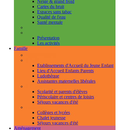
Neige & grand froid
Cartes du bruit
Espaces sans tabac
Qualité de l'eau
Santé mentale
Handicap & accessibilité
L'Espace de Vie Solidaire
Présentation
Les activités
Famille
Espace Citoyens
0-3 ans
Etablissements d'Accueil du Jeune Enfant
Lieu d'Accueil Enfants Parents
Ludothèque
Assistantes maternelles libérales
3-11 ans
Scolarité et parents d'élèves
Périscolaire et centres de loisirs
Séjours vacances d'été
11-18 ans
Collèges et lycées
Chalet jeunesse
Séjours vacances d'été
Aménagement