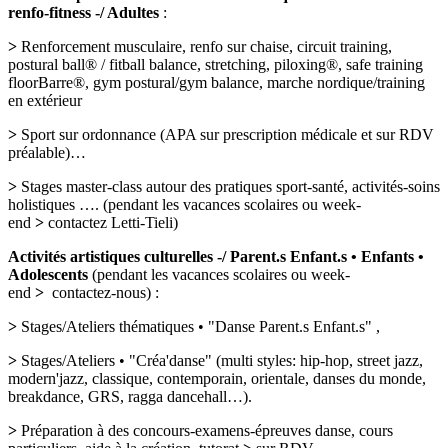
renfo-fitness -/ Adultes
:
>
Renforcement musculaire, renfo sur chaise, circuit training,
postural ball® / fitball balance, stretching, piloxing®, safe training
floorBarre®, gym postural/gym balance, marche nordique/training
en extérieur
>
Sport sur ordonnance (APA sur prescription médicale et sur RDV
préalable)…
>
Stages master-class autour des pratiques sport-santé, activités-soins
holistiques …. (pendant les vacances scolaires ou week-
end
>
contactez Letti-Tieli)
Activités artistiques culturelles -/ Parent.s Enfant.s • Enfants •
Adolescents
(pendant les vacances scolaires ou week-
end
>
contactez-nous) :
>
Stages/Ateliers thématiques • "Danse Parent.s Enfant.s" ,
>
Stages/Ateliers • "Créa'danse" (multi styles: hip-hop, street jazz,
modern'jazz, classique, contemporain, orientale, danses du monde,
breakdance, GRS, ragga dancehall…).
>
Préparation à des concours-examens-épreuves danse, cours