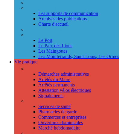
Annuaire des services
Information municipale
Les supports de communication
Archives des publications
Charte d'accueil
Le Conseil des jeunes
Les Conseils de quartier
Le Port
Le Parc des Lions
Les Maingottes
Les Montferrands, Saint-Louis, Les Ormes
Vie pratique
Démarches
Démarches administratives
Arrêtés du Maire
Arrêtés permanents
Attestation vélos électriques
Signalements
Trouver un professionnel
Services de santé
Pharmacies de garde
Commerces et entreprises
Ouvertures dominicales
Marché hebdomadaire
Collecte des déchets