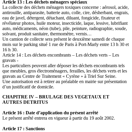
Article 13 : Les déchets ménagers spéciaux
La collecte des déchets ménagers toxiques concerne : aérosol, acide,
antirouille, antiparasite, batterie auto, colle, cire, désherbant, engrais,
eau de javel, détergent, détachant, diluant, fongicide, fixateur et
révélateur photos, huile moteur, insecticide, laque, lessive, lubrifiant
auto, médicaments, néon (tube), pile, peinture, radiographie, soude,
solvant, produit sanitaire, thermomètre, vernis…
Un camion de collecte sera présent le deuxième samedi de chaque
mois sur le parking situé 1 rue de Paris à Port-Marly entre 13 h 30 et
16 h 30.
Article 14 : Les déchets encombrants – Les déchets verts – Les
gravats -
Les particuliers peuvent aller déposer les déchets encombrants tels
que meubles, gros électroménagers, ferailles, les déchets verts et les
gravats au Centre de Traitement « Cyrène » à Triel Sur Seine.
Une autorisation est à retirer au préalable en mairie sur présentation
d’un justificatif de domicile.
CHAPITRE IV – BRULAGE DES VEGETAUX ET
AUTRES DETRITUS
Article 16 : Date d’application du présent arrêté
Le présent arrêté entrera en vigueur à partir du 19 août 2002.
Article 17 : Sanctions