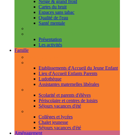
Neige & grand froid
Cartes du bruit
Espaces sans tabac
Qualité de l'eau
Santé mentale
Handicap & accessibilité
L'Espace de Vie Solidaire
Présentation
Les activités
Famille
Espace Citoyens
0-3 ans
Etablissements d'Accueil du Jeune Enfant
Lieu d'Accueil Enfants Parents
Ludothèque
Assistantes maternelles libérales
3-11 ans
Scolarité et parents d'élèves
Périscolaire et centres de loisirs
Séjours vacances d'été
11-18 ans
Collèges et lycées
Chalet jeunesse
Séjours vacances d'été
Aménagement