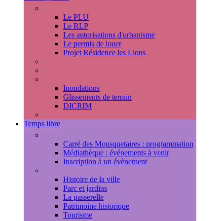
Urbanisme
Le PLU
Le RLP
Les autorisations d'urbanisme
Le permis de louer
Projet Résidence les Lions
Travaux en cours
Voirie
Risques majeurs
Inondations
Glissements de terrain
DICRIM
Environnement
Temps libre
Les rendez-vous marlyportains
Carré des Mousquetaires : programmation
Médiathèque : événements à venir
Inscription à un évènement
Découvrir la ville
Histoire de la ville
Parc et jardins
La passerelle
Patrimoine historique
Tourisme