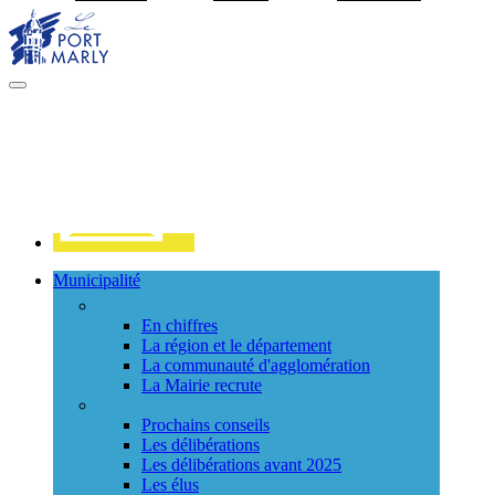
Visiter la page accueil du site de Port Marly
MENU
PRINCIPAL
Contact
Municipalité
La ville
En chiffres
La région et le département
La communauté d'agglomération
La Mairie recrute
Le Conseil Municipal
Prochains conseils
Les délibérations
Les délibérations avant 2025
Les élus