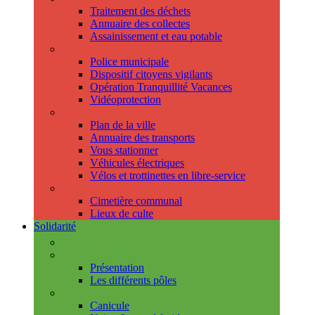
Traitement des déchets
Annuaire des collectes
Assainissement et eau potable
Sécurité
Police municipale
Dispositif citoyens vigilants
Opération Tranquillité Vacances
Vidéoprotection
Déplacements
Plan de la ville
Annuaire des transports
Vous stationner
Véhicules électriques
Vélos et trottinettes en libre-service
Cimetière et cultes
Cimetière communal
Lieux de culte
Solidarité
Les permanences
Le CCAS
Présentation
Les différents pôles
Prévention
Canicule