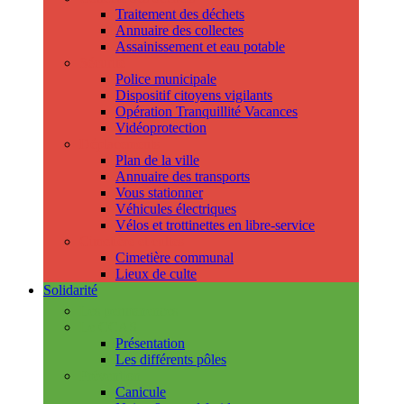
Traitement des déchets
Annuaire des collectes
Assainissement et eau potable
Sécurité
Police municipale
Dispositif citoyens vigilants
Opération Tranquillité Vacances
Vidéoprotection
Déplacements
Plan de la ville
Annuaire des transports
Vous stationner
Véhicules électriques
Vélos et trottinettes en libre-service
Cimetière et cultes
Cimetière communal
Lieux de culte
Solidarité
Les permanences
Le CCAS
Présentation
Les différents pôles
Prévention
Canicule