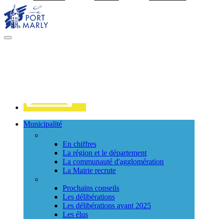
Visiter la page accueil du site de Port Marly
MENU
PRINCIPAL
Contact
Municipalité
La ville
En chiffres
La région et le département
La communauté d'agglomération
La Mairie recrute
Le Conseil Municipal
Prochains conseils
Les délibérations
Les délibérations avant 2025
Les élus