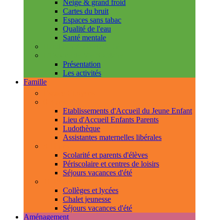
Neige & grand froid
Cartes du bruit
Espaces sans tabac
Qualité de l'eau
Santé mentale
Handicap & accessibilité
L'Espace de Vie Solidaire
Présentation
Les activités
Famille
Espace Citoyens
0-3 ans
Etablissements d'Accueil du Jeune Enfant
Lieu d'Accueil Enfants Parents
Ludothèque
Assistantes maternelles libérales
3-11 ans
Scolarité et parents d'élèves
Périscolaire et centres de loisirs
Séjours vacances d'été
11-18 ans
Collèges et lycées
Chalet jeunesse
Séjours vacances d'été
Aménagement