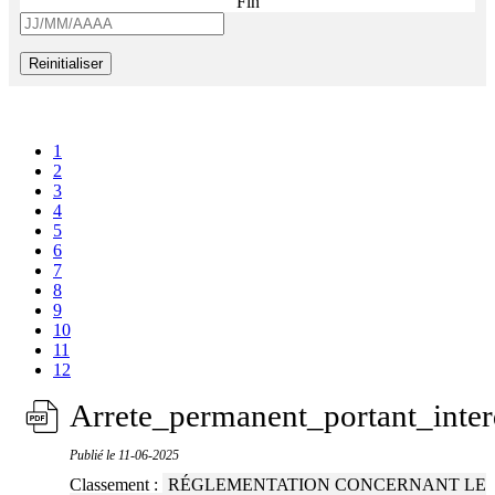
Fin
Reinitialiser
1
2
3
4
5
6
7
8
9
10
11
12
Arrete_permanent_portant_inte
Publié le
11-06-2025
Classement :
RÉGLEMENTATION CONCERNANT LE