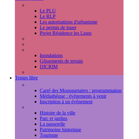
Urbanisme
Le PLU
Le RLP
Les autorisations d'urbanisme
Le permis de louer
Projet Résidence les Lions
Travaux en cours
Voirie
Risques majeurs
Inondations
Glissements de terrain
DICRIM
Environnement
Temps libre
Les rendez-vous marlyportains
Carré des Mousquetaires : programmation
Médiathèque : événements à venir
Inscription à un évènement
Découvrir la ville
Histoire de la ville
Parc et jardins
La passerelle
Patrimoine historique
Tourisme