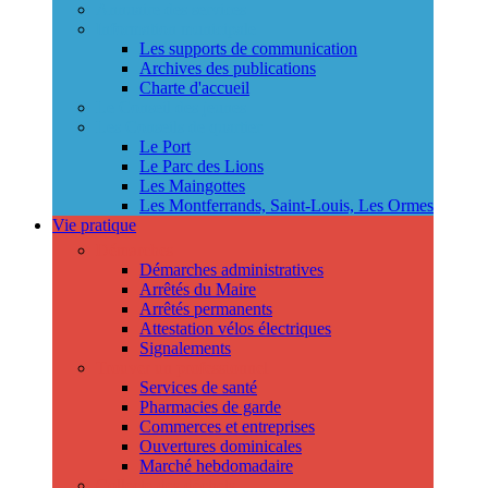
Annuaire des services
Information municipale
Les supports de communication
Archives des publications
Charte d'accueil
Le Conseil des jeunes
Les Conseils de quartier
Le Port
Le Parc des Lions
Les Maingottes
Les Montferrands, Saint-Louis, Les Ormes
Vie pratique
Démarches
Démarches administratives
Arrêtés du Maire
Arrêtés permanents
Attestation vélos électriques
Signalements
Trouver un professionnel
Services de santé
Pharmacies de garde
Commerces et entreprises
Ouvertures dominicales
Marché hebdomadaire
Collecte des déchets