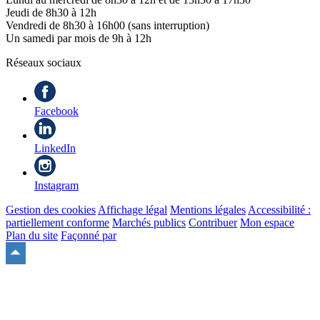
Jeudi de 8h30 à 12h
Vendredi de 8h30 à 16h00 (sans interruption)
Un samedi par mois de 9h à 12h
Réseaux sociaux
Facebook
LinkedIn
Instagram
Gestion des cookies
Affichage légal
Mentions légales
Accessibilité :
partiellement conforme
Marchés publics
Contribuer
Mon espace
Plan du site
Façonné par
Remonter
en
haut
du
site