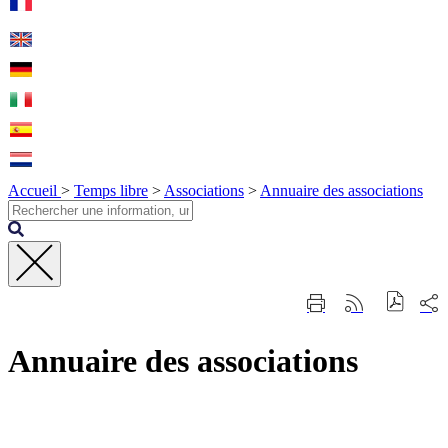
Accueil
>
Temps libre
>
Associations
>
Annuaire des associations
Fermer
Part
Imprimer
Générer
la
sur
cette
le
recherche
les
page
flux
rése
Annuaire des associations
RSS
soci
Contact