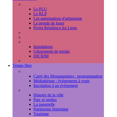
Urbanisme
Le PLU
Le RLP
Les autorisations d'urbanisme
Le permis de louer
Projet Résidence les Lions
Travaux en cours
Voirie
Risques majeurs
Inondations
Glissements de terrain
DICRIM
Environnement
Temps libre
Les rendez-vous marlyportains
Carré des Mousquetaires : programmation
Médiathèque : événements à venir
Inscription à un évènement
Découvrir la ville
Histoire de la ville
Parc et jardins
La passerelle
Patrimoine historique
Tourisme