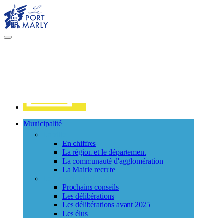
Visiter la page accueil du site de Port Marly
MENU
PRINCIPAL
Contact
Municipalité
La ville
En chiffres
La région et le département
La communauté d'agglomération
La Mairie recrute
Le Conseil Municipal
Prochains conseils
Les délibérations
Les délibérations avant 2025
Les élus