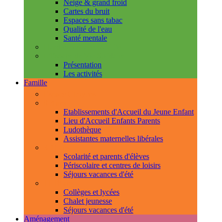
Neige & grand froid
Cartes du bruit
Espaces sans tabac
Qualité de l'eau
Santé mentale
Handicap & accessibilité
L'Espace de Vie Solidaire
Présentation
Les activités
Famille
Espace Citoyens
0-3 ans
Etablissements d'Accueil du Jeune Enfant
Lieu d'Accueil Enfants Parents
Ludothèque
Assistantes maternelles libérales
3-11 ans
Scolarité et parents d'élèves
Périscolaire et centres de loisirs
Séjours vacances d'été
11-18 ans
Collèges et lycées
Chalet jeunesse
Séjours vacances d'été
Aménagement