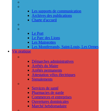
Annuaire des services
Information municipale
Les supports de communication
Archives des publications
Charte d'accueil
Le Conseil des jeunes
Les Conseils de quartier
Le Port
Le Parc des Lions
Les Maingottes
Les Montferrands, Saint-Louis, Les Ormes
Vie pratique
Démarches
Démarches administratives
Arrêtés du Maire
Arrêtés permanents
Attestation vélos électriques
Signalements
Trouver un professionnel
Services de santé
Pharmacies de garde
Commerces et entreprises
Ouvertures dominicales
Marché hebdomadaire
Collecte des déchets