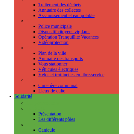
Traitement des déchets
Annuaire des collectes
Assainissement et eau potable
Sécurité
Police municipale
Dispositif citoyens vigilants
Opération Tranquillité Vacances
Vidéoprotection
Déplacements
Plan de la ville
Annuaire des transports
Vous stationner
Véhicules électriques
Vélos et trottinettes en libre-service
Cimetière et cultes
Cimetière communal
Lieux de culte
Solidarité
Les permanences
Le CCAS
Présentation
Les différents pôles
Prévention
Canicule