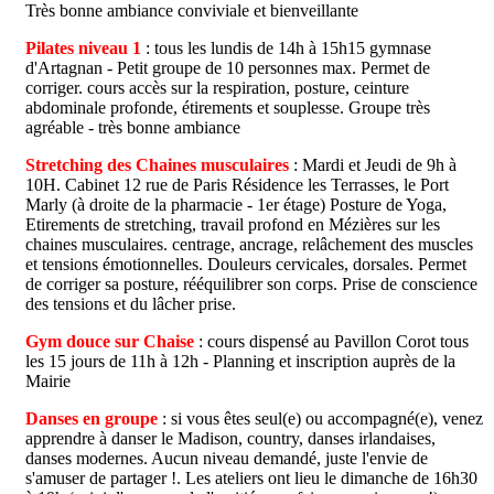
Très bonne ambiance conviviale et bienveillante
Pilates niveau 1
: tous les lundis de 14h à 15h15 gymnase
d'Artagnan - Petit groupe de 10 personnes max. Permet de
corriger. cours accès sur la respiration, posture, ceinture
abdominale profonde, étirements et souplesse. Groupe très
agréable - très bonne ambiance
Stretching des Chaines musculaires
: Mardi et Jeudi de 9h à
10H. Cabinet 12 rue de Paris Résidence les Terrasses, le Port
Marly (à droite de la pharmacie - 1er étage) Posture de Yoga,
Etirements de stretching, travail profond en Mézières sur les
chaines musculaires. centrage, ancrage, relâchement des muscles
et tensions émotionnelles. Douleurs cervicales, dorsales. Permet
de corriger sa posture, rééquilibrer son corps. Prise de conscience
des tensions et du lâcher prise.
Gym douce sur Chaise
: cours dispensé au Pavillon Corot tous
les 15 jours de 11h à 12h - Planning et inscription auprès de la
Mairie
Danses en groupe
: si vous êtes seul(e) ou accompagné(e), venez
apprendre à danser le Madison, country, danses irlandaises,
danses modernes. Aucun niveau demandé, juste l'envie de
s'amuser de partager !. Les ateliers ont lieu le dimanche de 16h30