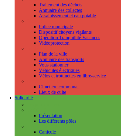
Traitement des déchets
Annuaire des collectes
Assainissement et eau potable
Sécurité
Police municipale
Dispositif citoyens vigilants
Opération Tranquillité Vacances
Vidéoprotection
Déplacements
Plan de la ville
Annuaire des transports
Vous stationner
Véhicules électriques
Vélos et trottinettes en libre-service
Cimetière et cultes
Cimetière communal
Lieux de culte
Solidarité
Les permanences
Le CCAS
Présentation
Les différents pôles
Prévention
Canicule