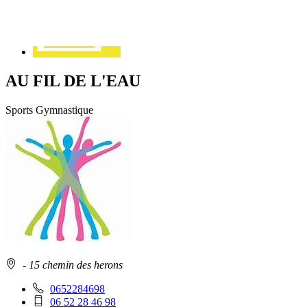
AU FIL DE L'EAU
Sports
Gymnastique
Adresse
- 15 chemin des herons
:
Téléphone
0652284698
fixe
Téléphone
06 52 28 46 98