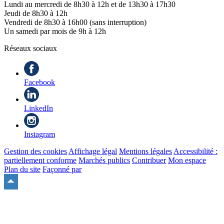
Lundi au mercredi de 8h30 à 12h et de 13h30 à 17h30
Jeudi de 8h30 à 12h
Vendredi de 8h30 à 16h00 (sans interruption)
Un samedi par mois de 9h à 12h
Réseaux sociaux
Facebook
LinkedIn
Instagram
Gestion des cookies
Affichage légal
Mentions légales
Accessibilité :
partiellement conforme
Marchés publics
Contribuer
Mon espace
Plan du site
Façonné par
Remonter
en
haut
du
site