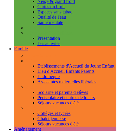
Neige & grand froid
Cartes du bruit
Espaces sans tabac
Qualité de l'eau
Santé mentale
Handicap & accessibilité
L'Espace de Vie Solidaire
Présentation
Les activités
Famille
Espace Citoyens
0-3 ans
Etablissements d'Accueil du Jeune Enfant
Lieu d'Accueil Enfants Parents
Ludothèque
Assistantes maternelles libérales
3-11 ans
Scolarité et parents d'élèves
Périscolaire et centres de loisirs
Séjours vacances d'été
11-18 ans
Collèges et lycées
Chalet jeunesse
Séjours vacances d'été
Aménagement