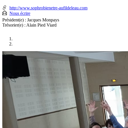
:
mobile
:
http://www.sophrobienetre-aufildeleau.com
Nous écrire
Président(e) :
Jacques Monpays
Trésorier(e) :
Alain Pied Viard