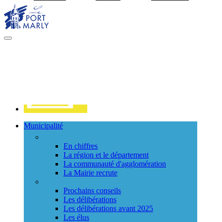
Visiter la page accueil du site de Port Marly
MENU
PRINCIPAL
Contact
Municipalité
La ville
En chiffres
La région et le département
La communauté d'agglomération
La Mairie recrute
Le Conseil Municipal
Prochains conseils
Les délibérations
Les délibérations avant 2025
Les élus