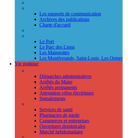
Annuaire des services
Information municipale
Les supports de communication
Archives des publications
Charte d'accueil
Le Conseil des jeunes
Les Conseils de quartier
Le Port
Le Parc des Lions
Les Maingottes
Les Montferrands, Saint-Louis, Les Ormes
Vie pratique
Démarches
Démarches administratives
Arrêtés du Maire
Arrêtés permanents
Attestation vélos électriques
Signalements
Trouver un professionnel
Services de santé
Pharmacies de garde
Commerces et entreprises
Ouvertures dominicales
Marché hebdomadaire
Collecte des déchets