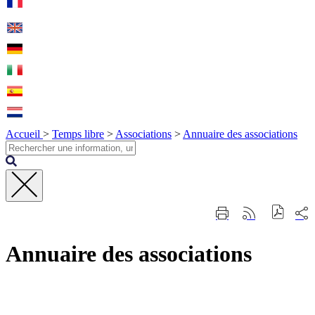
Accueil
>
Temps libre
>
Associations
>
Annuaire des associations
Fermer
Part
Imprimer
Générer
la
sur
cette
le
recherche
les
page
flux
rése
Annuaire des associations
RSS
soci
Contact