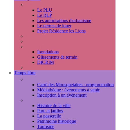
Urbanisme
Le PLU
Le RLP
Les autorisations d'urbanisme
Le permis de louer
Projet Résidence les Lions
Travaux en cours
Voirie
Risques majeurs
Inondations
Glissements de terrain
DICRIM
Environnement
Temps libre
Les rendez-vous marlyportains
Carré des Mousquetaires : programmation
Médiathèque : événements à venir
Inscription à un évènement
Découvrir la ville
Histoire de la ville
Parc et jardins
La passerelle
Patrimoine historique
Tourisme