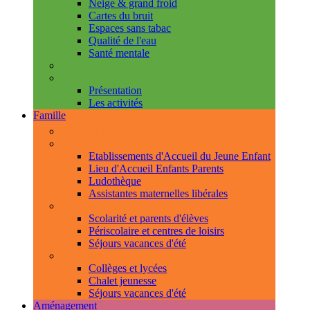
Neige & grand froid
Cartes du bruit
Espaces sans tabac
Qualité de l'eau
Santé mentale
Handicap & accessibilité
L'Espace de Vie Solidaire
Présentation
Les activités
Famille
Espace Citoyens
0-3 ans
Etablissements d'Accueil du Jeune Enfant
Lieu d'Accueil Enfants Parents
Ludothèque
Assistantes maternelles libérales
3-11 ans
Scolarité et parents d'élèves
Périscolaire et centres de loisirs
Séjours vacances d'été
11-18 ans
Collèges et lycées
Chalet jeunesse
Séjours vacances d'été
Aménagement