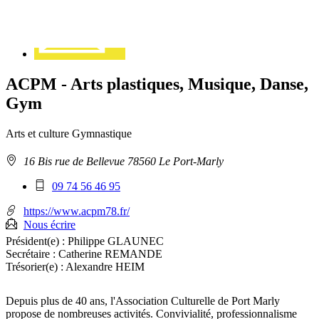
ACPM - Arts plastiques, Musique, Danse,
Gym
Arts et culture
Gymnastique
Adresse
16 Bis rue de Bellevue 78560 Le Port-Marly
:
Téléphone
09 74 56 46 95
mobile
:
https://www.acpm78.fr/
Nous écrire
Président(e) :
Philippe GLAUNEC
Secrétaire :
Catherine REMANDE
Trésorier(e) :
Alexandre HEIM
Depuis plus de 40 ans, l'Association Culturelle de Port Marly
propose de nombreuses activités. Convivialité, professionnalisme