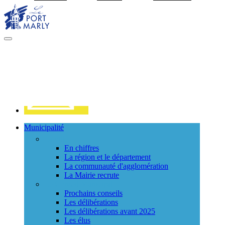
Visiter la page accueil du site de Port Marly
MENU
PRINCIPAL
Contact
Municipalité
La ville
En chiffres
La région et le département
La communauté d'agglomération
La Mairie recrute
Le Conseil Municipal
Prochains conseils
Les délibérations
Les délibérations avant 2025
Les élus