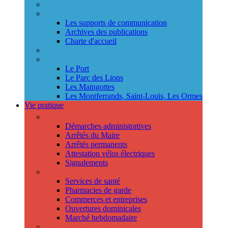
Annuaire des services
Information municipale
Les supports de communication
Archives des publications
Charte d'accueil
Le Conseil des jeunes
Les Conseils de quartier
Le Port
Le Parc des Lions
Les Maingottes
Les Montferrands, Saint-Louis, Les Ormes
Vie pratique
Démarches
Démarches administratives
Arrêtés du Maire
Arrêtés permanents
Attestation vélos électriques
Signalements
Trouver un professionnel
Services de santé
Pharmacies de garde
Commerces et entreprises
Ouvertures dominicales
Marché hebdomadaire
Collecte des déchets