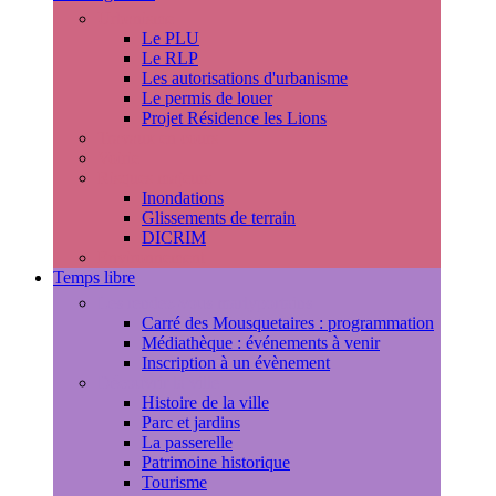
Urbanisme
Le PLU
Le RLP
Les autorisations d'urbanisme
Le permis de louer
Projet Résidence les Lions
Travaux en cours
Voirie
Risques majeurs
Inondations
Glissements de terrain
DICRIM
Environnement
Temps libre
Les rendez-vous marlyportains
Carré des Mousquetaires : programmation
Médiathèque : événements à venir
Inscription à un évènement
Découvrir la ville
Histoire de la ville
Parc et jardins
La passerelle
Patrimoine historique
Tourisme