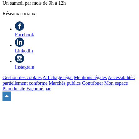
Un samedi par mois de 9h à 12h
Réseaux sociaux
Facebook
LinkedIn
Instagram
Gestion des cookies
Affichage légal
Mentions légales
Accessibilité :
partiellement conforme
Marchés publics
Contribuer
Mon espace
Plan du site
Façonné par
Remonter
en
haut
du
site