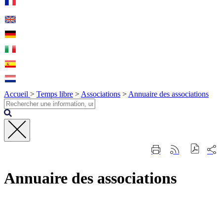
Accueil
>
Temps libre
>
Associations
>
Annuaire des associations
Fermer
Part
Imprimer
Générer
la
sur
cette
le
recherche
les
page
flux
rése
Annuaire des associations
RSS
soci
Contact