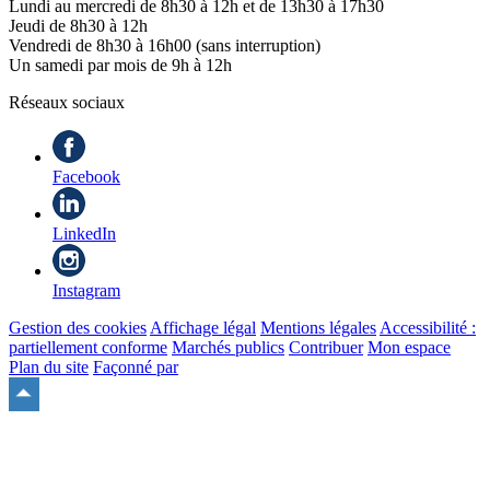
Lundi au mercredi de 8h30 à 12h et de 13h30 à 17h30
Jeudi de 8h30 à 12h
Vendredi de 8h30 à 16h00 (sans interruption)
Un samedi par mois de 9h à 12h
Réseaux sociaux
Facebook
LinkedIn
Instagram
Gestion des cookies
Affichage légal
Mentions légales
Accessibilité :
partiellement conforme
Marchés publics
Contribuer
Mon espace
Plan du site
Façonné par
Remonter
en
haut
du
site