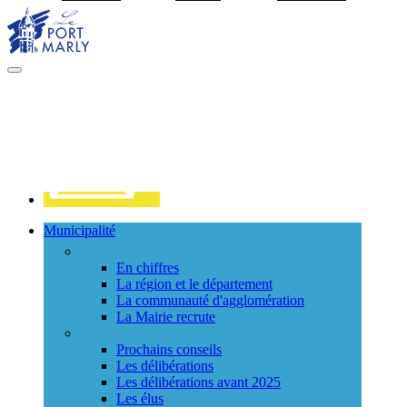
Visiter la page accueil du site de Port Marly
MENU
PRINCIPAL
Contact
Municipalité
La ville
En chiffres
La région et le département
La communauté d'agglomération
La Mairie recrute
Le Conseil Municipal
Prochains conseils
Les délibérations
Les délibérations avant 2025
Les élus