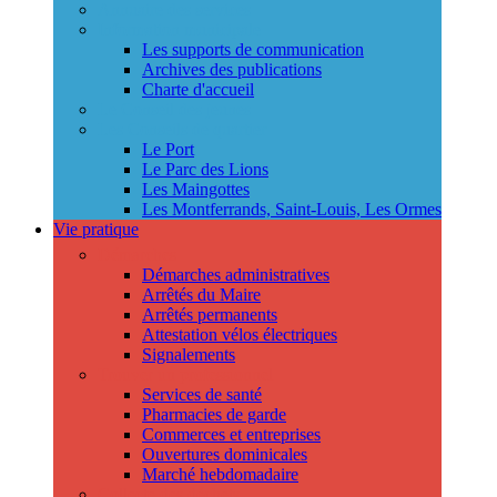
Annuaire des services
Information municipale
Les supports de communication
Archives des publications
Charte d'accueil
Le Conseil des jeunes
Les Conseils de quartier
Le Port
Le Parc des Lions
Les Maingottes
Les Montferrands, Saint-Louis, Les Ormes
Vie pratique
Démarches
Démarches administratives
Arrêtés du Maire
Arrêtés permanents
Attestation vélos électriques
Signalements
Trouver un professionnel
Services de santé
Pharmacies de garde
Commerces et entreprises
Ouvertures dominicales
Marché hebdomadaire
Collecte des déchets