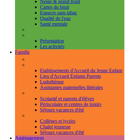
Neige & grand froid
Cartes du bruit
Espaces sans tabac
Qualité de l'eau
Santé mentale
Handicap & accessibilité
L'Espace de Vie Solidaire
Présentation
Les activités
Famille
Espace Citoyens
0-3 ans
Etablissements d'Accueil du Jeune Enfant
Lieu d'Accueil Enfants Parents
Ludothèque
Assistantes maternelles libérales
3-11 ans
Scolarité et parents d'élèves
Périscolaire et centres de loisirs
Séjours vacances d'été
11-18 ans
Collèges et lycées
Chalet jeunesse
Séjours vacances d'été
Aménagement