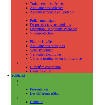
Traitement des déchets
Annuaire des collectes
Assainissement et eau potable
Sécurité
Police municipale
Dispositif citoyens vigilants
Opération Tranquillité Vacances
Vidéoprotection
Déplacements
Plan de la ville
Annuaire des transports
Vous stationner
Véhicules électriques
Vélos et trottinettes en libre-service
Cimetière et cultes
Cimetière communal
Lieux de culte
Solidarité
Les permanences
Le CCAS
Présentation
Les différents pôles
Prévention
Canicule