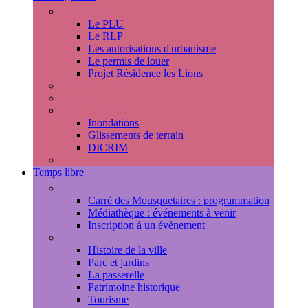
Urbanisme
Le PLU
Le RLP
Les autorisations d'urbanisme
Le permis de louer
Projet Résidence les Lions
Travaux en cours
Voirie
Risques majeurs
Inondations
Glissements de terrain
DICRIM
Environnement
Temps libre
Les rendez-vous marlyportains
Carré des Mousquetaires : programmation
Médiathèque : événements à venir
Inscription à un évènement
Découvrir la ville
Histoire de la ville
Parc et jardins
La passerelle
Patrimoine historique
Tourisme