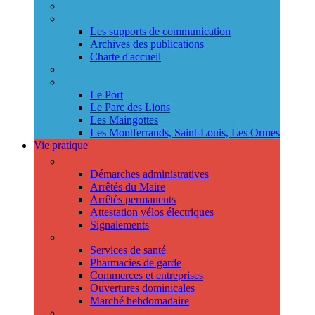
Annuaire des services
Information municipale
Les supports de communication
Archives des publications
Charte d'accueil
Le Conseil des jeunes
Les Conseils de quartier
Le Port
Le Parc des Lions
Les Maingottes
Les Montferrands, Saint-Louis, Les Ormes
Vie pratique
Démarches
Démarches administratives
Arrêtés du Maire
Arrêtés permanents
Attestation vélos électriques
Signalements
Trouver un professionnel
Services de santé
Pharmacies de garde
Commerces et entreprises
Ouvertures dominicales
Marché hebdomadaire
Collecte des déchets