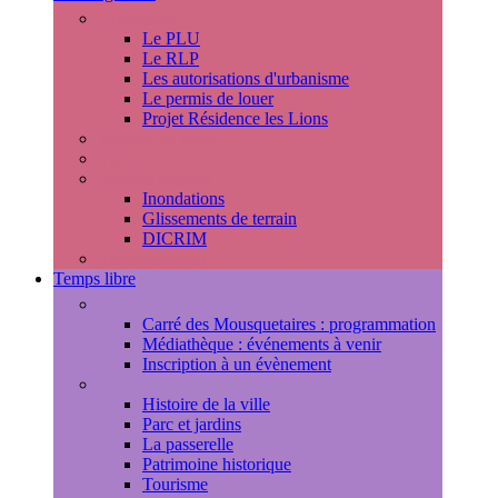
Urbanisme
Le PLU
Le RLP
Les autorisations d'urbanisme
Le permis de louer
Projet Résidence les Lions
Travaux en cours
Voirie
Risques majeurs
Inondations
Glissements de terrain
DICRIM
Environnement
Temps libre
Les rendez-vous marlyportains
Carré des Mousquetaires : programmation
Médiathèque : événements à venir
Inscription à un évènement
Découvrir la ville
Histoire de la ville
Parc et jardins
La passerelle
Patrimoine historique
Tourisme