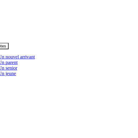
êtes
Un nouvel arrivant
Un parent
Un senior
Un jeune