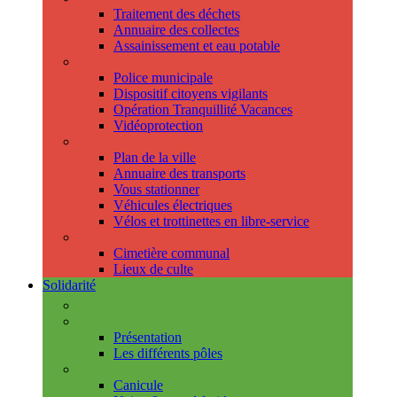
Traitement des déchets
Annuaire des collectes
Assainissement et eau potable
Sécurité
Police municipale
Dispositif citoyens vigilants
Opération Tranquillité Vacances
Vidéoprotection
Déplacements
Plan de la ville
Annuaire des transports
Vous stationner
Véhicules électriques
Vélos et trottinettes en libre-service
Cimetière et cultes
Cimetière communal
Lieux de culte
Solidarité
Les permanences
Le CCAS
Présentation
Les différents pôles
Prévention
Canicule