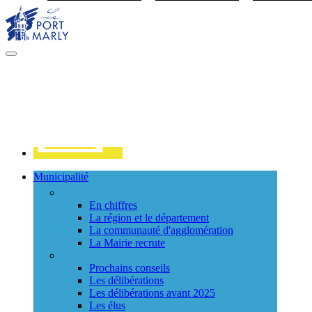
Visiter la page accueil du site de Port Marly
MENU
PRINCIPAL
Contact
Municipalité
La ville
En chiffres
La région et le département
La communauté d'agglomération
La Mairie recrute
Le Conseil Municipal
Prochains conseils
Les délibérations
Les délibérations avant 2025
Les élus