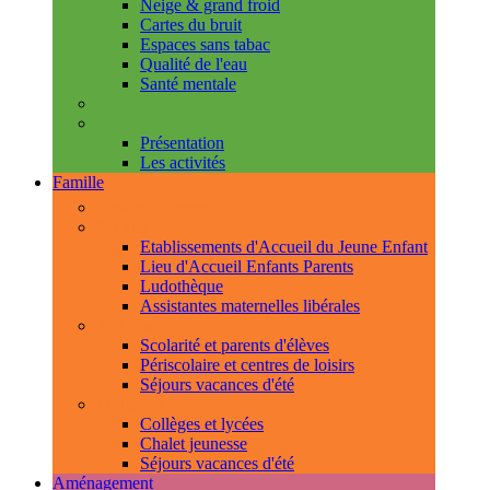
Neige & grand froid
Cartes du bruit
Espaces sans tabac
Qualité de l'eau
Santé mentale
Handicap & accessibilité
L'Espace de Vie Solidaire
Présentation
Les activités
Famille
Espace Citoyens
0-3 ans
Etablissements d'Accueil du Jeune Enfant
Lieu d'Accueil Enfants Parents
Ludothèque
Assistantes maternelles libérales
3-11 ans
Scolarité et parents d'élèves
Périscolaire et centres de loisirs
Séjours vacances d'été
11-18 ans
Collèges et lycées
Chalet jeunesse
Séjours vacances d'été
Aménagement