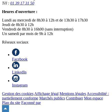
Tél :
01 39 17 31 50
Heures d'ouverture :
Lundi au mercredi de 8h30 à 12h et de 13h30 à 17h30
Jeudi de 8h30 à 12h
Vendredi de 8h30 à 16h00 (sans interruption)
Un samedi par mois de 9h à 12h
Réseaux sociaux
Facebook
LinkedIn
Instagram
Gestion des cookies
Affichage légal
Mentions légales
Accessibilité :
partiellement conforme
Marchés publics
Contribuer
Mon espace
Plan du site
Façonné par
Remonter
en