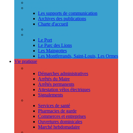
Annuaire des services
Information municipale
Les supports de communication
Archives des publications
Charte d'accueil
Le Conseil des jeunes
Les Conseils de quartier
Le Port
Le Parc des Lions
Les Maingottes
Les Montferrands, Saint-Louis, Les Ormes
Vie pratique
Démarches
Démarches administratives
Arrêtés du Maire
Arrêtés permanents
Attestation vélos électriques
Signalements
Trouver un professionnel
Services de santé
Pharmacies de garde
Commerces et entreprises
Ouvertures dominicales
Marché hebdomadaire
Collecte des déchets