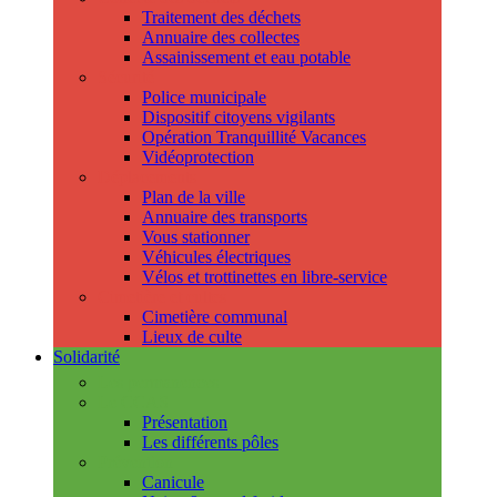
Traitement des déchets
Annuaire des collectes
Assainissement et eau potable
Sécurité
Police municipale
Dispositif citoyens vigilants
Opération Tranquillité Vacances
Vidéoprotection
Déplacements
Plan de la ville
Annuaire des transports
Vous stationner
Véhicules électriques
Vélos et trottinettes en libre-service
Cimetière et cultes
Cimetière communal
Lieux de culte
Solidarité
Les permanences
Le CCAS
Présentation
Les différents pôles
Prévention
Canicule