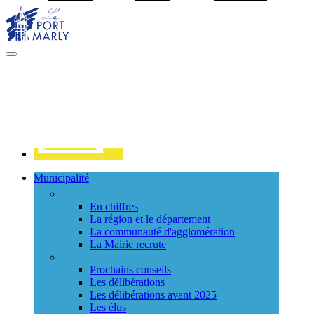
Visiter la page accueil du site de Port Marly
MENU
PRINCIPAL
Contact
Municipalité
La ville
En chiffres
La région et le département
La communauté d'agglomération
La Mairie recrute
Le Conseil Municipal
Prochains conseils
Les délibérations
Les délibérations avant 2025
Les élus