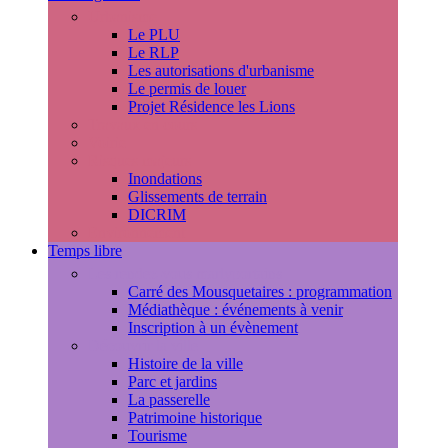
Urbanisme
Le PLU
Le RLP
Les autorisations d'urbanisme
Le permis de louer
Projet Résidence les Lions
Travaux en cours
Voirie
Risques majeurs
Inondations
Glissements de terrain
DICRIM
Environnement
Temps libre
Les rendez-vous marlyportains
Carré des Mousquetaires : programmation
Médiathèque : événements à venir
Inscription à un évènement
Découvrir la ville
Histoire de la ville
Parc et jardins
La passerelle
Patrimoine historique
Tourisme