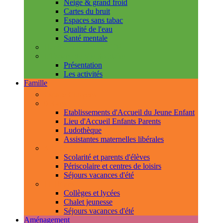
Neige & grand froid
Cartes du bruit
Espaces sans tabac
Qualité de l'eau
Santé mentale
Handicap & accessibilité
L'Espace de Vie Solidaire
Présentation
Les activités
Famille
Espace Citoyens
0-3 ans
Etablissements d'Accueil du Jeune Enfant
Lieu d'Accueil Enfants Parents
Ludothèque
Assistantes maternelles libérales
3-11 ans
Scolarité et parents d'élèves
Périscolaire et centres de loisirs
Séjours vacances d'été
11-18 ans
Collèges et lycées
Chalet jeunesse
Séjours vacances d'été
Aménagement