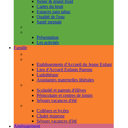
Neige & grand froid
Cartes du bruit
Espaces sans tabac
Qualité de l'eau
Santé mentale
Handicap & accessibilité
L'Espace de Vie Solidaire
Présentation
Les activités
Famille
Espace Citoyens
0-3 ans
Etablissements d'Accueil du Jeune Enfant
Lieu d'Accueil Enfants Parents
Ludothèque
Assistantes maternelles libérales
3-11 ans
Scolarité et parents d'élèves
Périscolaire et centres de loisirs
Séjours vacances d'été
11-18 ans
Collèges et lycées
Chalet jeunesse
Séjours vacances d'été
Aménagement