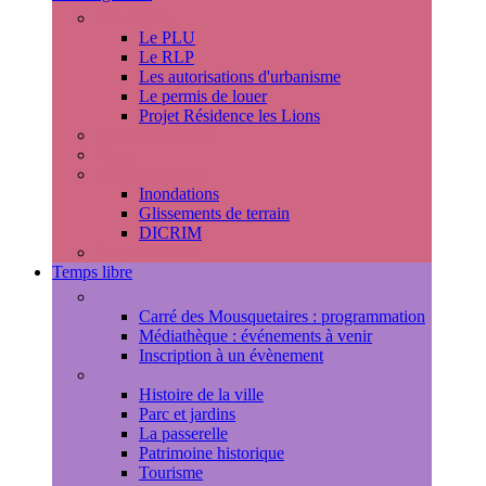
Urbanisme
Le PLU
Le RLP
Les autorisations d'urbanisme
Le permis de louer
Projet Résidence les Lions
Travaux en cours
Voirie
Risques majeurs
Inondations
Glissements de terrain
DICRIM
Environnement
Temps libre
Les rendez-vous marlyportains
Carré des Mousquetaires : programmation
Médiathèque : événements à venir
Inscription à un évènement
Découvrir la ville
Histoire de la ville
Parc et jardins
La passerelle
Patrimoine historique
Tourisme