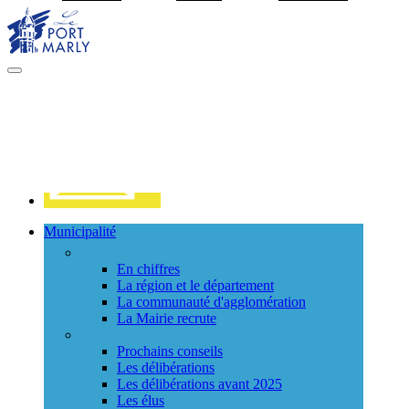
Visiter la page accueil du site de Port Marly
MENU
PRINCIPAL
Contact
Municipalité
La ville
En chiffres
La région et le département
La communauté d'agglomération
La Mairie recrute
Le Conseil Municipal
Prochains conseils
Les délibérations
Les délibérations avant 2025
Les élus