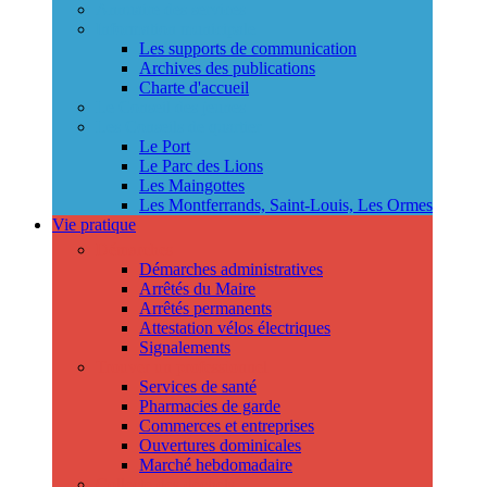
Annuaire des services
Information municipale
Les supports de communication
Archives des publications
Charte d'accueil
Le Conseil des jeunes
Les Conseils de quartier
Le Port
Le Parc des Lions
Les Maingottes
Les Montferrands, Saint-Louis, Les Ormes
Vie pratique
Démarches
Démarches administratives
Arrêtés du Maire
Arrêtés permanents
Attestation vélos électriques
Signalements
Trouver un professionnel
Services de santé
Pharmacies de garde
Commerces et entreprises
Ouvertures dominicales
Marché hebdomadaire
Collecte des déchets