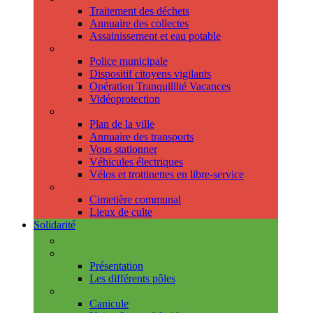
Traitement des déchets
Annuaire des collectes
Assainissement et eau potable
Sécurité
Police municipale
Dispositif citoyens vigilants
Opération Tranquillité Vacances
Vidéoprotection
Déplacements
Plan de la ville
Annuaire des transports
Vous stationner
Véhicules électriques
Vélos et trottinettes en libre-service
Cimetière et cultes
Cimetière communal
Lieux de culte
Solidarité
Les permanences
Le CCAS
Présentation
Les différents pôles
Prévention
Canicule