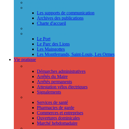
Annuaire des services
Information municipale
Les supports de communication
Archives des publications
Charte d'accueil
Le Conseil des jeunes
Les Conseils de quartier
Le Port
Le Parc des Lions
Les Maingottes
Les Montferrands, Saint-Louis, Les Ormes
Vie pratique
Démarches
Démarches administratives
Arrêtés du Maire
Arrêtés permanents
Attestation vélos électriques
Signalements
Trouver un professionnel
Services de santé
Pharmacies de garde
Commerces et entreprises
Ouvertures dominicales
Marché hebdomadaire
Collecte des déchets