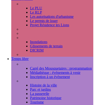
Urbanisme
Le PLU
Le RLP
Les autorisations d'urbanisme
Le permis de louer
Projet Résidence les Lions
Travaux en cours
Voirie
Risques majeurs
Inondations
Glissements de terrain
DICRIM
Environnement
Temps libre
Les rendez-vous marlyportains
Carré des Mousquetaires : programmation
Médiathèque : événements à venir
Inscription à un évènement
Découvrir la ville
Histoire de la ville
Parc et jardins
La passerelle
Patrimoine historique
Tourisme