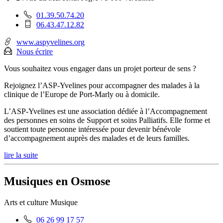
:
Téléphone
01.39.50.74.20
fixe
Téléphone
06.43.47.12.82
:
mobile
:
www.aspyvelines.org
Nous écrire
Vous souhaitez vous engager dans un projet porteur de sens ?
Rejoignez l’ASP-Yvelines pour accompagner des malades à la
clinique de l’Europe de Port-Marly ou à domicile.
L’ASP-Yvelines est une association dédiée à l’Accompagnement
des personnes en soins de Support et soins Palliatifs. Elle forme et
soutient toute personne intéressée pour devenir bénévole
d’accompagnement auprès des malades et de leurs familles.
lire la suite
Musiques en Osmose
Arts et culture
Musique
Téléphone
06 26 99 17 57