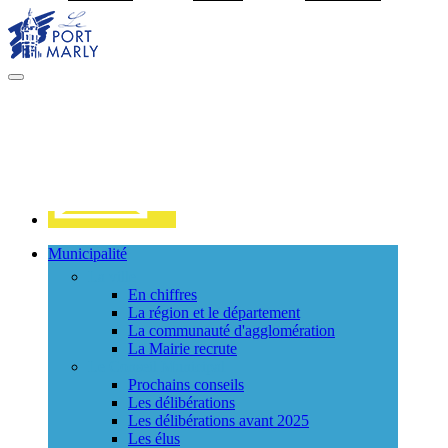
Visiter la page accueil du site de Port Marly
MENU
PRINCIPAL
Contact
Municipalité
La ville
En chiffres
La région et le département
La communauté d'agglomération
La Mairie recrute
Le Conseil Municipal
Prochains conseils
Les délibérations
Les délibérations avant 2025
Les élus