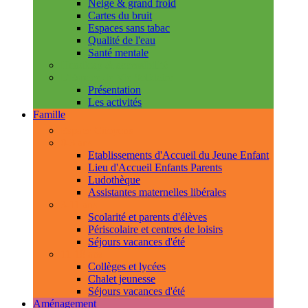
Neige & grand froid
Cartes du bruit
Espaces sans tabac
Qualité de l'eau
Santé mentale
Handicap & accessibilité
L'Espace de Vie Solidaire
Présentation
Les activités
Famille
Espace Citoyens
0-3 ans
Etablissements d'Accueil du Jeune Enfant
Lieu d'Accueil Enfants Parents
Ludothèque
Assistantes maternelles libérales
3-11 ans
Scolarité et parents d'élèves
Périscolaire et centres de loisirs
Séjours vacances d'été
11-18 ans
Collèges et lycées
Chalet jeunesse
Séjours vacances d'été
Aménagement