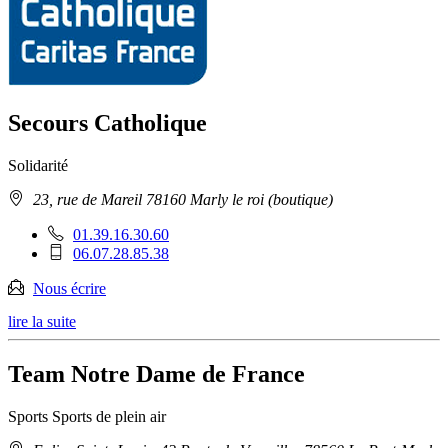
Secours Catholique
Solidarité
Adresse
23, rue de Mareil 78160 Marly le roi (boutique)
:
Téléphone
01.39.16.30.60
fixe
Téléphone
06.07.28.85.38
:
mobile
:
Nous écrire
lire la suite
Team Notre Dame de France
Sports
Sports de plein air