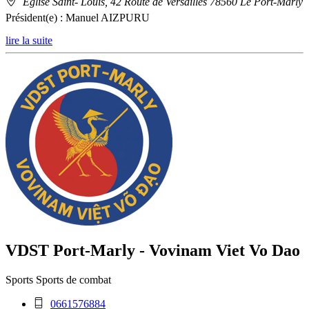
Adresse
Eglise Saint- Louis, 42 Route de Versailles 78560 Le Port-Marly
:
Président(e) :
Manuel AIZPURU
lire la suite
VDST Port-Marly - Vovinam Viet Vo Dao
Sports
Sports de combat
Téléphone
0661576884