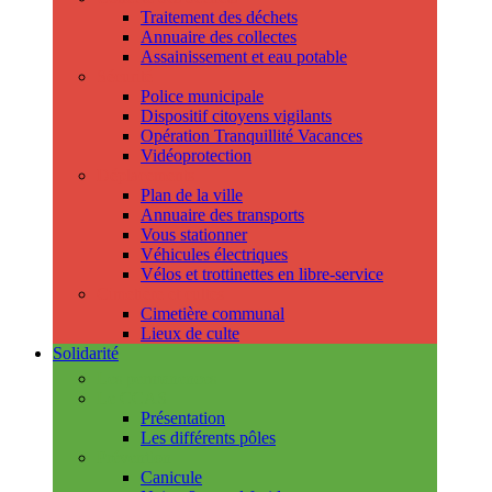
Traitement des déchets
Annuaire des collectes
Assainissement et eau potable
Sécurité
Police municipale
Dispositif citoyens vigilants
Opération Tranquillité Vacances
Vidéoprotection
Déplacements
Plan de la ville
Annuaire des transports
Vous stationner
Véhicules électriques
Vélos et trottinettes en libre-service
Cimetière et cultes
Cimetière communal
Lieux de culte
Solidarité
Les permanences
Le CCAS
Présentation
Les différents pôles
Prévention
Canicule