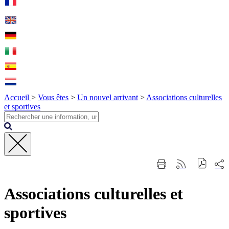
Accueil
>
Vous êtes
>
Un nouvel arrivant
>
Associations culturelles
et sportives
Fermer
Part
Imprimer
Générer
la
sur
cette
le
recherche
les
page
flux
rése
Associations culturelles et
RSS
soci
sportives