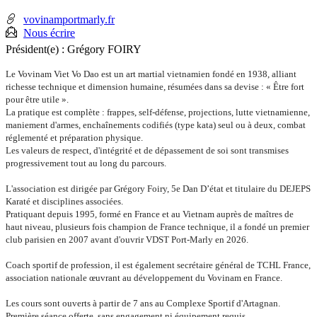
mobile
:
vovinamportmarly.fr
Nous écrire
Président(e) :
Grégory FOIRY
Le Vovinam Viet Vo Dao est un art martial vietnamien fondé en 1938, alliant
richesse technique et dimension humaine, résumées dans sa devise : « Être fort
pour être utile ».
La pratique est complète : frappes, self-défense, projections, lutte vietnamienne,
maniement d'armes, enchaînements codifiés (type kata) seul ou à deux, combat
réglementé et préparation physique.
Les valeurs de respect, d'intégrité et de dépassement de soi sont transmises
progressivement tout au long du parcours.
L'association est dirigée par Grégory Foiry, 5e Dan D’état et titulaire du DEJEPS
Karaté et disciplines associées.
Pratiquant depuis 1995, formé en France et au Vietnam auprès de maîtres de
haut niveau, plusieurs fois champion de France technique, il a fondé un premier
club parisien en 2007 avant d'ouvrir VDST Port-Marly en 2026.
Coach sportif de profession, il est également secrétaire général de TCHL France,
association nationale œuvrant au développement du Vovinam en France.
Les cours sont ouverts à partir de 7 ans au Complexe Sportif d'Artagnan.
Première séance offerte, sans engagement ni équipement requis.