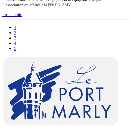
L’association est affiliée à la FFKDA–AMV.
lire la suite
1
2
3
4
5