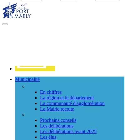
Visiter la page accueil du site de Port Marly
MENU
PRINCIPAL
Contact
Municipalité
La ville
En chiffres
La région et le département
La communauté d'agglomération
La Mairie recrute
Le Conseil Municipal
Prochains conseils
Les délibérations
Les délibérations avant 2025
Les élus