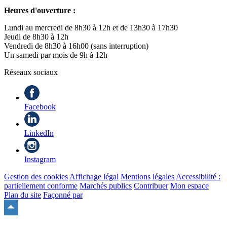
Heures d'ouverture :
Lundi au mercredi de 8h30 à 12h et de 13h30 à 17h30
Jeudi de 8h30 à 12h
Vendredi de 8h30 à 16h00 (sans interruption)
Un samedi par mois de 9h à 12h
Réseaux sociaux
Facebook
LinkedIn
Instagram
Gestion des cookies
Affichage légal
Mentions légales
Accessibilité :
partiellement conforme
Marchés publics
Contribuer
Mon espace
Plan du site
Façonné par
Remonter
en
haut