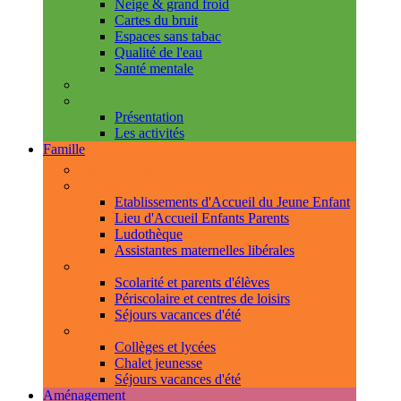
Neige & grand froid
Cartes du bruit
Espaces sans tabac
Qualité de l'eau
Santé mentale
Handicap & accessibilité
L'Espace de Vie Solidaire
Présentation
Les activités
Famille
Espace Citoyens
0-3 ans
Etablissements d'Accueil du Jeune Enfant
Lieu d'Accueil Enfants Parents
Ludothèque
Assistantes maternelles libérales
3-11 ans
Scolarité et parents d'élèves
Périscolaire et centres de loisirs
Séjours vacances d'été
11-18 ans
Collèges et lycées
Chalet jeunesse
Séjours vacances d'été
Aménagement