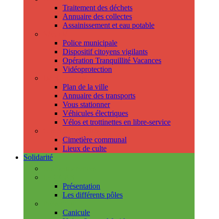
Traitement des déchets
Annuaire des collectes
Assainissement et eau potable
Sécurité
Police municipale
Dispositif citoyens vigilants
Opération Tranquillité Vacances
Vidéoprotection
Déplacements
Plan de la ville
Annuaire des transports
Vous stationner
Véhicules électriques
Vélos et trottinettes en libre-service
Cimetière et cultes
Cimetière communal
Lieux de culte
Solidarité
Les permanences
Le CCAS
Présentation
Les différents pôles
Prévention
Canicule