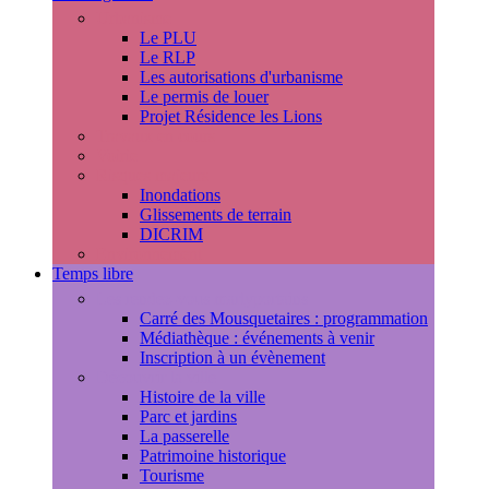
Urbanisme
Le PLU
Le RLP
Les autorisations d'urbanisme
Le permis de louer
Projet Résidence les Lions
Travaux en cours
Voirie
Risques majeurs
Inondations
Glissements de terrain
DICRIM
Environnement
Temps libre
Les rendez-vous marlyportains
Carré des Mousquetaires : programmation
Médiathèque : événements à venir
Inscription à un évènement
Découvrir la ville
Histoire de la ville
Parc et jardins
La passerelle
Patrimoine historique
Tourisme