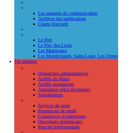
Annuaire des services
Information municipale
Les supports de communication
Archives des publications
Charte d'accueil
Le Conseil des jeunes
Les Conseils de quartier
Le Port
Le Parc des Lions
Les Maingottes
Les Montferrands, Saint-Louis, Les Ormes
Vie pratique
Démarches
Démarches administratives
Arrêtés du Maire
Arrêtés permanents
Attestation vélos électriques
Signalements
Trouver un professionnel
Services de santé
Pharmacies de garde
Commerces et entreprises
Ouvertures dominicales
Marché hebdomadaire
Collecte des déchets