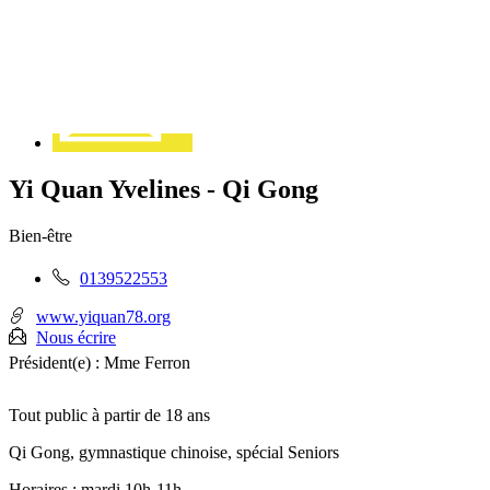
Contact
Yi Quan Yvelines - Qi Gong
Bien-être
Téléphone
0139522553
fixe
:
www.yiquan78.org
Nous écrire
Président(e) :
Mme Ferron
Tout public à partir de 18 ans
Qi Gong, gymnastique chinoise, spécial Seniors
Horaires : mardi 10h-11h.